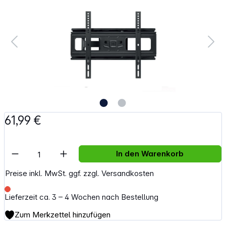
61,99 €
Artikel Anzahl: Gib den gewünschten Wert e
In den Warenkorb
Preise inkl. MwSt. ggf. zzgl. Versandkosten
Lieferzeit ca. 3 – 4 Wochen nach Bestellung
Zum Merkzettel hinzufügen