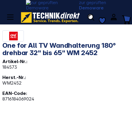
zur geprüften
Demoware
One for All TV Wandhalterung 180°
drehbar 32" bis 65" WM 2452
Artikel-Nr.:
184573
Herst.-Nr.:
WM2452
EAN-Code:
8716184069024
Bildergalerie überspringen