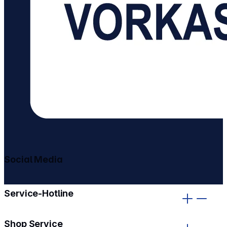
Social Media
gehe zu facebook
gehe zu instagram
Service-Hotline
Shop Service