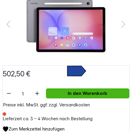
502,50 €
Artikel Anzahl: Gib den gewünschten Wert e
In den Warenkorb
Preise inkl. MwSt. ggf. zzgl. Versandkosten
Lieferzeit ca. 3 – 4 Wochen nach Bestellung
Zum Merkzettel hinzufügen