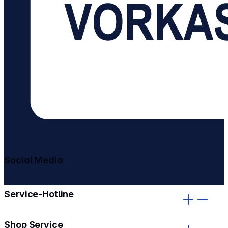
Social Media
gehe zu facebook
gehe zu instagram
Service-Hotline
Shop Service