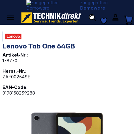
zur geprüften
Demoware
Lenovo Tab One 64GB
Artikel-Nr.:
178770
Herst.-Nr.:
ZAF00254SE
EAN-Code:
0198158239288
Bildergalerie überspringen