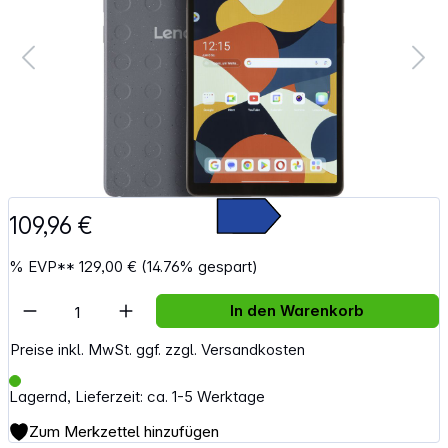
109,96 €
%
EVP**
129,00 €
(14.76% gespart)
Artikel Anzahl: Gib den gewünschten Wert e
In den Warenkorb
Preise inkl. MwSt. ggf. zzgl. Versandkosten
Lagernd, Lieferzeit: ca. 1-5 Werktage
Zum Merkzettel hinzufügen