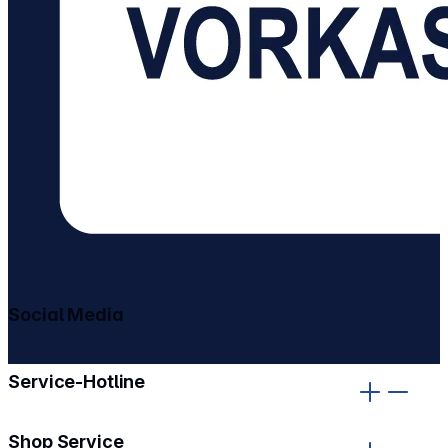
Social Media
gehe zu facebook
gehe zu instagram
Service-Hotline
Shop Service