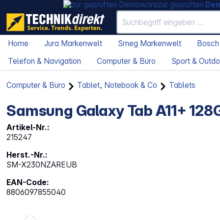
zur geprüften
De
Home
Jura Markenwelt
Smeg Markenwelt
Bosch
Telefon & Navigation
Computer & Büro
Sport & Outdo
Computer & Büro
Tablet, Notebook & Co
Tablets
Samsung Galaxy Tab A11+ 128G
Artikel-Nr.:
215247
Herst.-Nr.:
SM-X230NZAREUB
EAN-Code:
8806097855040