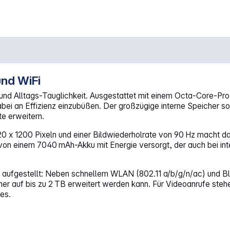
nd WiFi
Fi grau"
 und Alltags-Tauglichkeit. Ausgestattet mit einem Octa‑Core‑Pro
bei an Effizienz einzubüßen. Der großzügige interne Speicher so
te erweitern.
20 x 1200 Pixeln und einer Bildwiederholrate von 90 Hz macht d
 von einem 7040 mAh-Akku mit Energie versorgt, der auch bei in
n aufgestellt: Neben schnellem WLAN (802.11 a/b/g/n/ac) und B
er auf bis zu 2 TB erweitert werden kann. Für Videoanrufe ste
es.