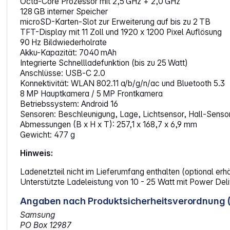
Octa‑Core Prozessor mit 2,5 GHz + 2,0 GHz
128 GB interner Speicher
microSD-Karten-Slot zur Erweiterung auf bis zu 2 TB
TFT-Display mit 11 Zoll und 1920 x 1200 Pixel Auflösung
90 Hz Bildwiederholrate
Akku-Kapazität: 7040 mAh
Integrierte Schnellladefunktion (bis zu 25 Watt)
Anschlüsse: USB‑C 2.0
Konnektivität: WLAN 802.11 a/b/g/n/ac und Bluetooth 5.3
8 MP Hauptkamera / 5 MP Frontkamera
Betriebssystem: Android 16
Sensoren: Beschleunigung, Lage, Lichtsensor, Hall-Senso
Abmessungen (B x H x T): 257,1 x 168,7 x 6,9 mm
Gewicht: 477 g
Hinweis:
Ladenetzteil nicht im Lieferumfang enthalten (optional erhä
Unterstützte Ladeleistung von 10 - 25 Watt mit Power Del
Angaben nach Produktsicherheitsverordnung 
Samsung
PO Box 12987