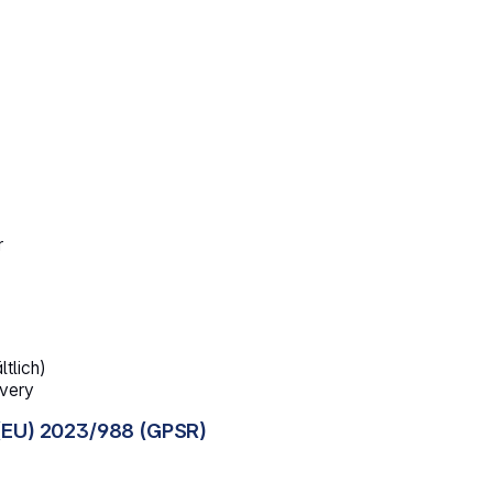
r
ltlich)
ivery
(EU) 2023/988 (GPSR)