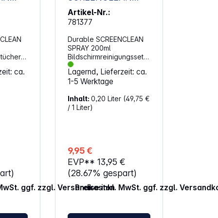
SPRAY 200ml
Artikel-Nr.:
ungstüc
Bildschirmreinigungs
781377
set 582300
NCLEAN
Durable SCREENCLEAN
SPRAY 200ml
stücher
Bildschirmreinigungsset
te
(582300).
eit: ca.
Lagernd, Lieferzeit: ca.
 für
Reinigungsspray für
1-5 Werktage
Bildschirme von
ops,
Computern, Laptops,
Inhalt:
0,20 Liter
(49,75 €
hones
Tablets, Smartphones
/ 1 Liter)
geräten
und Navigationsgeräten
r die
Auch geeignet für die
Reinigung von
z.B.
Glasflächen von z.B.
cannern
Kopierern und Scannern
9,95 €
oholfrei
Inklusive Mikrofasertuch,
EVP**
13,95 €
abbaubar
platzsparend im Deckel
ttücher
integriert Tuchgröße:
art)
(28.67% gespart)
er
190 x 195 mm Material
 MwSt. ggf. zzgl. Versandkosten
Preise inkl. MwSt. ggf. zzgl. Versandk
Tuch: 80 % PES
x 150 mm
(Polyester), 20 % (PA)
Polyamid Farbe: farbig
sortiert Ideal zur