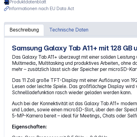
Produktdatenblatt
Informationen nach EU Data Act
Beschreibung
Technische Daten
Samsung Galaxy Tab A11+ mit 128 GB u
Artikelinformationen "Samsung Galaxy Tab A11+ 128GB Wi
Das Galaxy Tab A11+ überzeugt mit einer soliden Leistung
Multimedia, Multitasking und produktives Arbeiten, ohne da
mehr – zusätzlich lässt sich der Speicher per microSD-Kar
Das 11 Zoll große TFT-Display mit einer Auflösung von 19
Lesen oder leichte Spiele. Das großflächige Display wird
Schnellladefunktion rasch wieder geladen werden kann.
Auch bei der Konnektivität ist das Galaxy Tab A11+ moder
und Laden, sowie einen microSD-Slot, über den der Speich
5‑MP-Kamera bereit – ideal für Meetings, Chats oder Selfi
Eigenschaften: