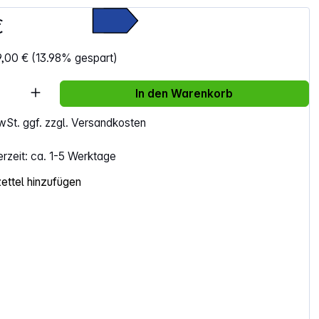
€
9,00 €
(13.98% gespart)
Anzahl: Gib den gewünschten Wert ein ode
In den Warenkorb
MwSt. ggf. zzgl. Versandkosten
erzeit: ca. 1-5 Werktage
ttel hinzufügen