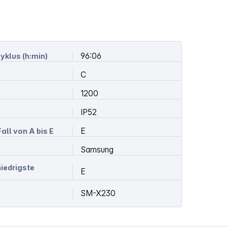
96:06
yklus (h:min)
C
1200
IP52
E
all von A bis E
Samsung
niedrigste
E
SM-X230