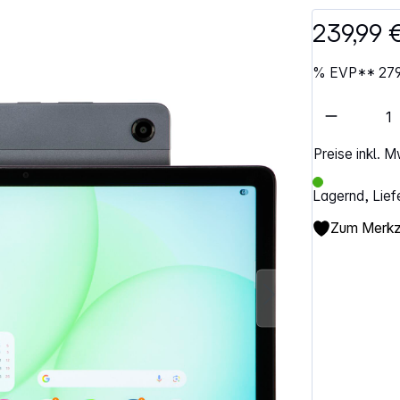
239,99 
%
EVP**
27
Artikel 
Preise inkl. 
Lagernd, Lief
Zum Merkze