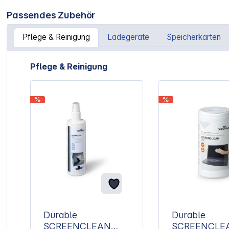
Passendes Zubehör
Pflege & Reinigung
Ladegeräte
Speicherkarten
Artikelgalerie überspringen
Pflege & Reinigung
%
%
Durable
Durable
SCREENCLEAN
SCREENCLE