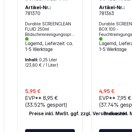
FLUID 250ml
BOX 100
Artikel-Nr.:
Artikel-Nr.:
Bildschirmreinigungs
Feuchtreinig
781370
781363
spray 578219
her 573602
Durable SCREENCLEAN
Durable SCREE
FLUID 250ml
BOX 100 -
Bildschirmreinigungsspra
Feuchtreinigung
y (578219). Pumpspray
(573602). Feuch
Lagernd, Lieferzeit: ca.
Lagernd, Lieferz
für die streifenfreie
Reinigungstücher
1-5 Werktage
1-5 Werktage
Bildschirmreinigung
Bildschirme von
Reinigungsspray für
Computern, Lapt
Inhalt:
0,25 Liter
Bildschirme von
Tablets, Smartp
(23,80 € / 1 Liter)
Computern, Laptops,
und Navigations
Tablets, Smartphones
Auch geeignet fü
und Navigationsgeräten
Reinigung von
Auch geeignet für die
Glasflächen von 
Reinigung von
Kopierern und S
5,95 €
4,95 €
Glasflächen von z.B.
Feuchttücher alk
EVP**
8,95 €
EVP**
7,95 €
Kopierern und Scannern
und biologisch 
Alkoholfreies Pumpspray
Inhalt: 100 Feuch
(33.52% gespart)
(37.74% gesp
Inhalt: 250 ml
in verschließbar
Preise inkl. MwSt. ggf. zzgl. Versandkosten
Preise inkl.
Spenderdose
Tuchgröße: 135 