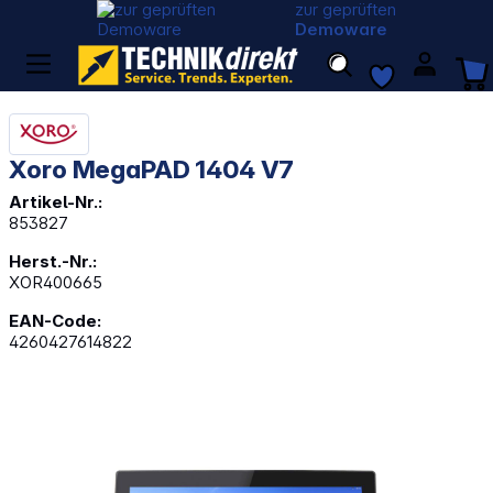
zur geprüften
Demoware
Xoro MegaPAD 1404 V7
Artikel-Nr.:
853827
Herst.-Nr.:
XOR400665
EAN-Code:
4260427614822
Bildergalerie überspringen