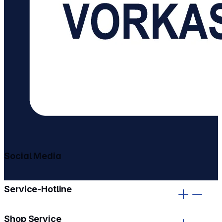
Social Media
gehe zu facebook
gehe zu instagram
Service-Hotline
Shop Service