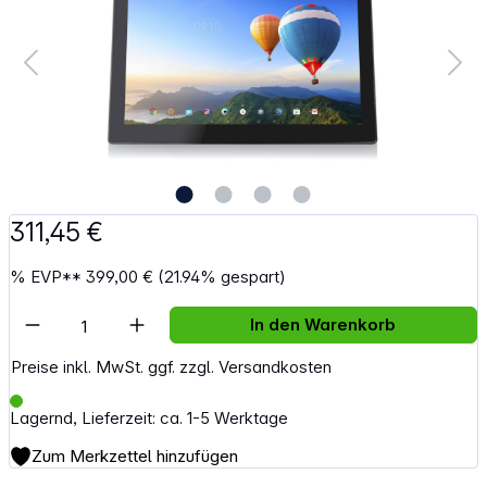
311,45 €
%
EVP**
399,00 €
(21.94% gespart)
Artikel Anzahl: Gib den gewünschten Wert e
In den Warenkorb
Preise inkl. MwSt. ggf. zzgl. Versandkosten
Lagernd, Lieferzeit: ca. 1-5 Werktage
Zum Merkzettel hinzufügen