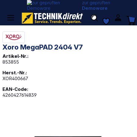
zur geprüften
Demoware
Xoro MegaPAD 2404 V7
Artikel-Nr.:
853855
Herst.-Nr.:
XOR400667
EAN-Code:
4260427614839
Bildergalerie überspringen