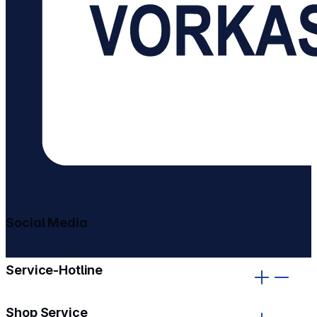
Social Media
gehe zu facebook
gehe zu instagram
Service-Hotline
Shop Service