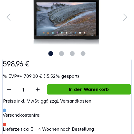
598,96 €
%
EVP**
709,00 €
(15.52% gespart)
Artikel Anzahl: Gib den gewünschten Wert e
In den Warenkorb
Preise inkl. MwSt. ggf. zzgl. Versandkosten
Versandkostenfrei
Lieferzeit ca. 3 – 4 Wochen nach Bestellung