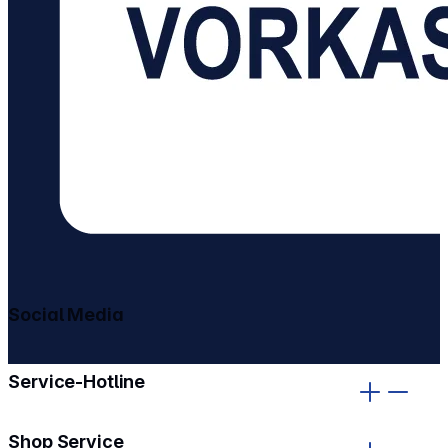
Social Media
gehe zu facebook
gehe zu instagram
Service-Hotline
Shop Service