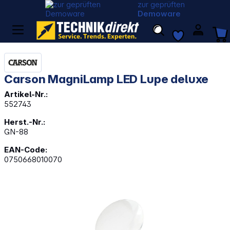
zur geprüften
Demoware
Carson MagniLamp LED Lupe deluxe
Artikel-Nr.:
552743
Herst.-Nr.:
GN-88
EAN-Code:
0750668010070
Bildergalerie überspringen