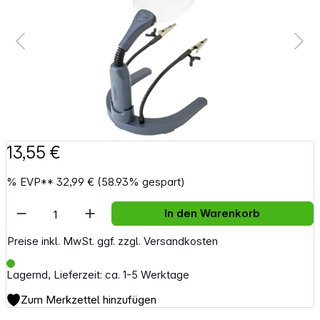
13,55 €
%
EVP**
32,99 €
(58.93% gespart)
Artikel Anzahl: Gib den gewünschten Wert e
In den Warenkorb
Preise inkl. MwSt. ggf. zzgl. Versandkosten
Lagernd, Lieferzeit: ca. 1-5 Werktage
Zum Merkzettel hinzufügen