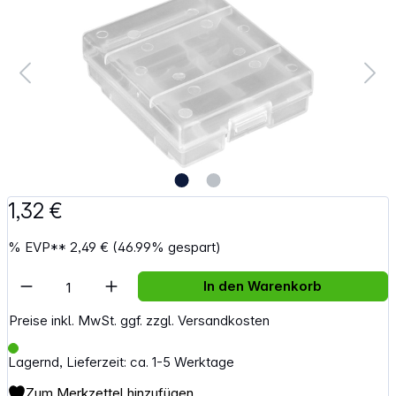
1,32 €
%
EVP**
2,49 €
(46.99% gespart)
Artikel Anzahl: Gib den gewünschten Wert e
In den Warenkorb
Preise inkl. MwSt. ggf. zzgl. Versandkosten
Lagernd, Lieferzeit: ca. 1-5 Werktage
Zum Merkzettel hinzufügen