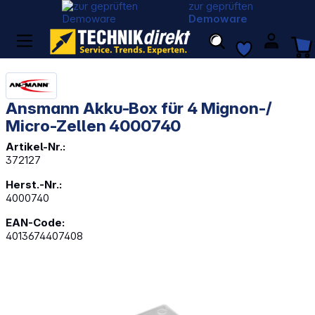
zur geprüften
Demoware
Ansmann Akku-Box für 4 Mignon-/
Micro-Zellen 4000740
Artikel-Nr.:
372127
Herst.-Nr.:
4000740
EAN-Code:
4013674407408
Bildergalerie überspringen