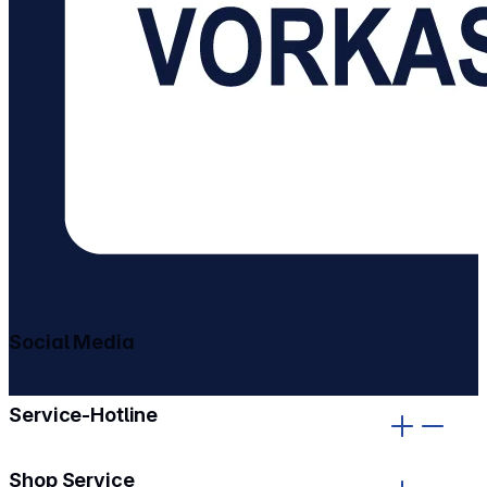
Social Media
gehe zu facebook
gehe zu instagram
Service-Hotline
Shop Service