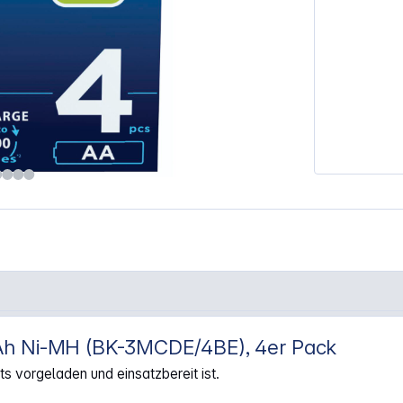
Ah Ni-MH (BK-3MCDE/4BE), 4er Pack
AA 2000mAh Ni-MH BK-3MCDE/4BE"
ts vorgeladen und einsatzbereit ist.