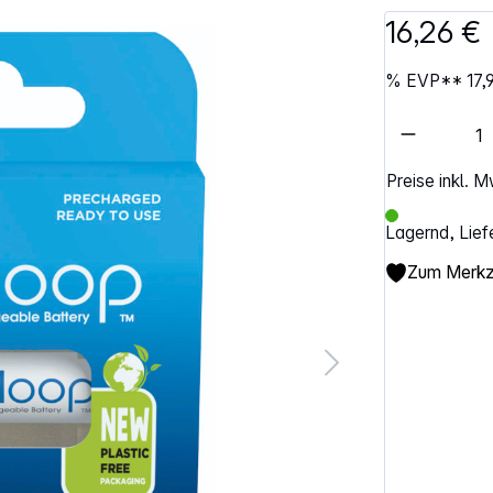
16,26 €
%
EVP**
17,
Artikel 
Preise inkl. 
Lagernd, Lief
Zum Merkze