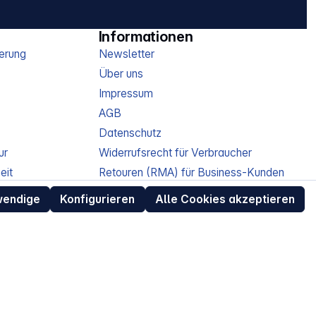
Informationen
erung
Newsletter
Über uns
Impressum
AGB
Datenschutz
ur
Widerrufsrecht für Verbraucher
eit
Retouren (RMA) für Business-Kunden
Entsorgungshinweise /
wendige
Konfigurieren
Alle Cookies akzeptieren
Altgeräterücknahme
Kundeninformation / Bestellablauf
Cookie-Einstellungen
EU Data Act