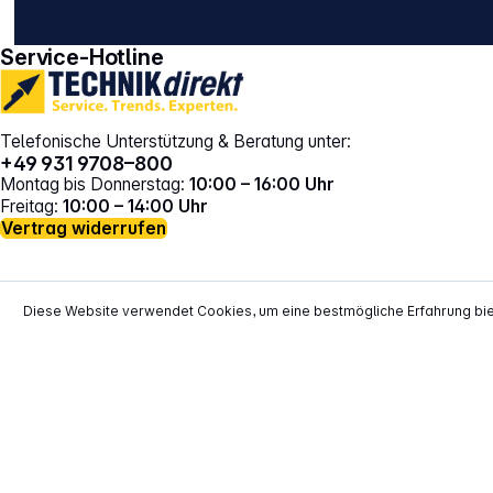
gehe zu facebook
gehe zu instagram
Service-Hotline
Telefonische Unterstützung & Beratung unter:
+49 931 9708–800
Montag bis Donnerstag:
10:00 – 16:00 Uhr
Freitag:
10:00 – 14:00 Uhr
Vertrag widerrufen
Diese Website verwendet Cookies, um eine bestmögliche Erfahrung bi
*
Alle Preise inkl. gesetzl. Mehrwertsteuer zzgl.
Versand
**
EVP = Empfohlener Verkaufspreis des He