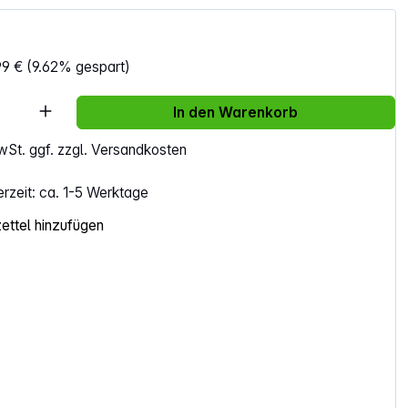
99 €
(9.62% gespart)
Anzahl: Gib den gewünschten Wert ein ode
In den Warenkorb
MwSt. ggf. zzgl. Versandkosten
erzeit: ca. 1-5 Werktage
ttel hinzufügen