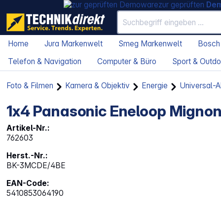
zur geprüften
De
Home
Jura Markenwelt
Smeg Markenwelt
Bosch
Telefon & Navigation
Computer & Büro
Sport & Outdo
Foto & Filmen
Kamera & Objektiv
Energie
Universal-
1x4 Panasonic Eneloop Mig
Artikel-Nr.:
762603
Herst.-Nr.:
BK-3MCDE/4BE
EAN-Code:
5410853064190