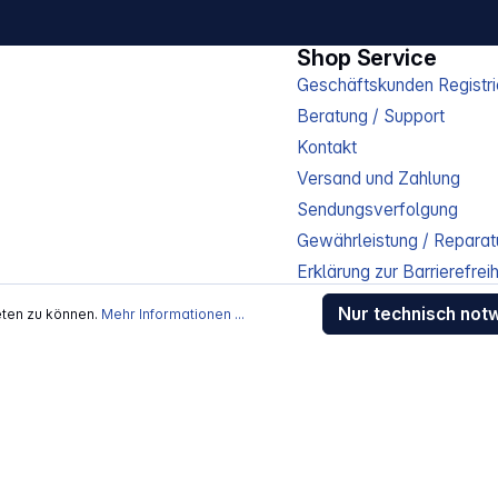
Shop Service
Geschäftskunden Registri
Beratung / Support
Kontakt
Versand und Zahlung
Sendungsverfolgung
Gewährleistung / Reparat
Erklärung zur Barrierefreih
Download-Center
Nur technisch not
eten zu können.
Mehr Informationen ...
Jobs
kosten
, wenn nicht anders beschrieben
rstellers / Lieferanten.