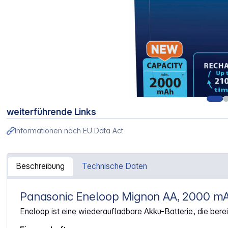
weiterführende Links
Informationen nach EU Data Act
Beschreibung
Technische Daten
Panasonic Eneloop Mignon AA, 2000 m
Artikelinformationen "1x4 Panasonic Eneloop Mignon 
Eneloop ist eine wiederaufladbare Akku-Batterie, die berei