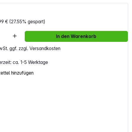
99 €
(27.55% gespart)
Anzahl: Gib den gewünschten Wert ein ode
In den Warenkorb
MwSt. ggf. zzgl. Versandkosten
erzeit: ca. 1-5 Werktage
ttel hinzufügen