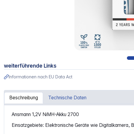
weiterführende Links
Informationen nach EU Data Act
Beschreibung
Technische Daten
Artikelinformationen "1x2 Ansmann Akku 2700 Mignon AA
Ansmann 1,2V NiMH-Akku 2700
Einsatzgebiete: Elektronische Geräte wie Digitalkamera,