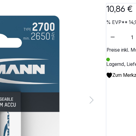
10,86 €
%
EVP**
14,
Artikel 
Preise inkl. 
Lagernd, Lief
Zum Merkze