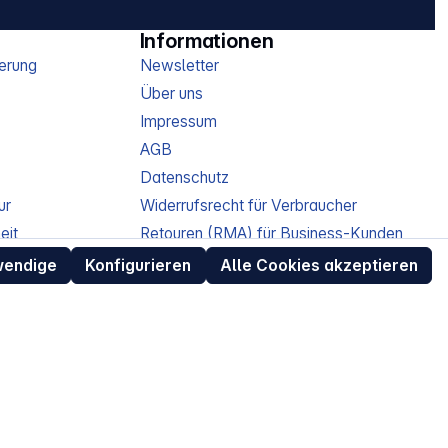
Informationen
erung
Newsletter
Über uns
Impressum
AGB
Datenschutz
ur
Widerrufsrecht für Verbraucher
eit
Retouren (RMA) für Business-Kunden
Entsorgungshinweise /
wendige
Konfigurieren
Alle Cookies akzeptieren
Altgeräterücknahme
Kundeninformation / Bestellablauf
Cookie-Einstellungen
EU Data Act