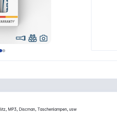
 2500 mAh"
 Blitz, MP3, Discman, Taschenlampen, usw