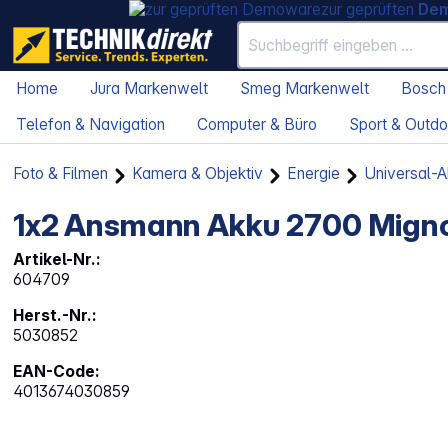
zur geprüften
De
Home
Jura Markenwelt
Smeg Markenwelt
Bosch
Telefon & Navigation
Computer & Büro
Sport & Outdo
Foto & Filmen
Kamera & Objektiv
Energie
Universal-
1x2 Ansmann Akku 2700 Mign
Artikel-Nr.:
604709
Herst.-Nr.:
5030852
EAN-Code:
4013674030859