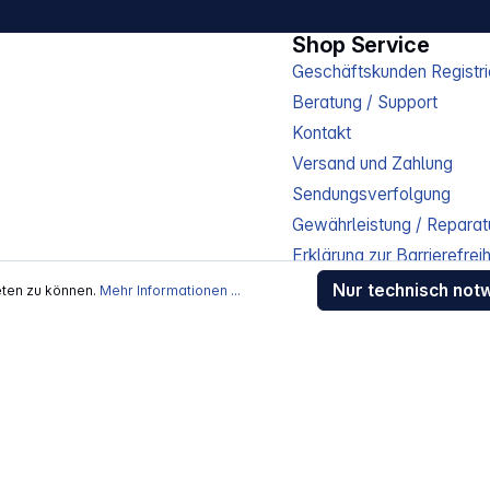
Shop Service
Geschäftskunden Registri
Beratung / Support
Kontakt
Versand und Zahlung
Sendungsverfolgung
Gewährleistung / Reparat
Erklärung zur Barrierefreih
Download-Center
Nur technisch not
eten zu können.
Mehr Informationen ...
Jobs
kosten
, wenn nicht anders beschrieben
rstellers / Lieferanten.
 Alle Rechte vorbehalten.