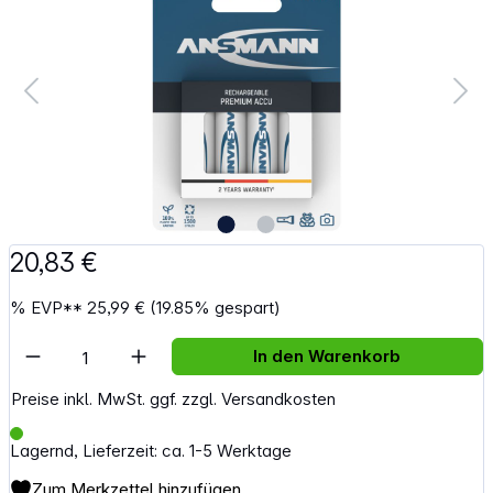
20,83 €
%
EVP**
25,99 €
(19.85% gespart)
Artikel Anzahl: Gib den gewünschten Wert e
In den Warenkorb
Preise inkl. MwSt. ggf. zzgl. Versandkosten
Lagernd, Lieferzeit: ca. 1-5 Werktage
Zum Merkzettel hinzufügen