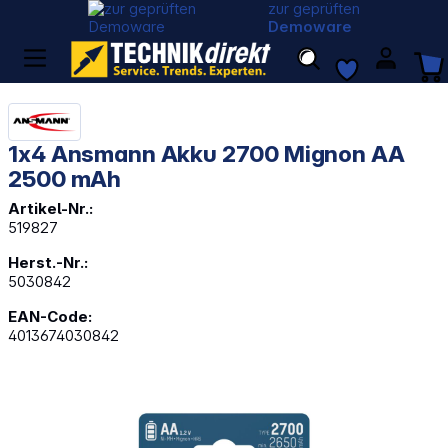
zur geprüften
Demoware
1x4 Ansmann Akku 2700 Mignon AA
2500 mAh
Artikel-Nr.:
519827
Herst.-Nr.:
5030842
EAN-Code:
4013674030842
Bildergalerie überspringen