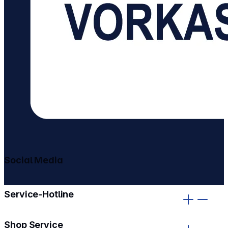
Social Media
gehe zu facebook
gehe zu instagram
Service-Hotline
Shop Service