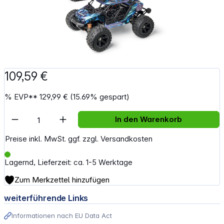
109,59 €
%
EVP**
129,99 €
(15.69% gespart)
Artikel Anzahl: Gib den gewünschten Wert e
In den Warenkorb
Preise inkl. MwSt. ggf. zzgl. Versandkosten
Lagernd, Lieferzeit: ca. 1-5 Werktage
Zum Merkzettel hinzufügen
weiterführende Links
Informationen nach EU Data Act