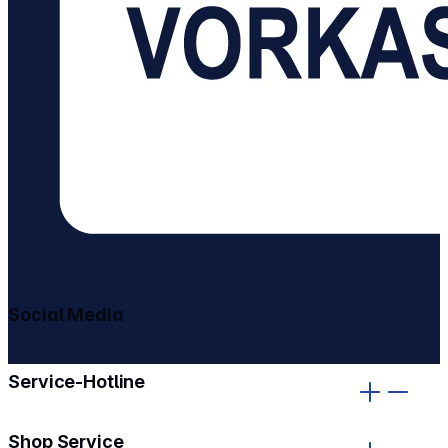
Social Media
gehe zu facebook
gehe zu instagram
Service-Hotline
Shop Service