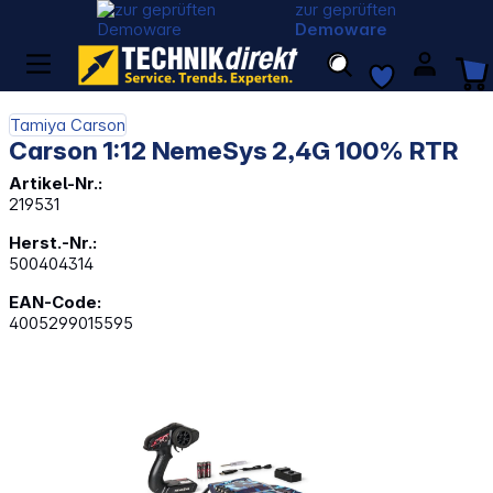
zur geprüften
Demoware
Tamiya Carson
Carson 1:12 NemeSys 2,4G 100% RTR
Artikel-Nr.:
219531
Herst.-Nr.:
500404314
EAN-Code:
4005299015595
Bildergalerie überspringen