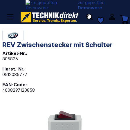
zur geprüften
Demoware
REV Zwischenstecker mit Schalter
Artikel-Nr.:
805826
Herst.-Nr.:
0512085777
EAN-Code:
4008297120858
Bildergalerie überspringen