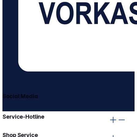
Social Media
gehe zu facebook
gehe zu instagram
Service-Hotline
Shop Service