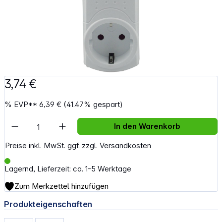
3,74 €
%
EVP**
6,39 €
(41.47% gespart)
Artikel Anzahl: Gib den gewünschten Wert e
In den Warenkorb
Preise inkl. MwSt. ggf. zzgl. Versandkosten
Lagernd, Lieferzeit: ca. 1-5 Werktage
Zum Merkzettel hinzufügen
Produkteigenschaften