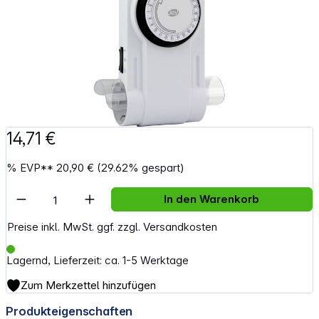
14,71 €
%
EVP**
20,90 €
(29.62% gespart)
Artikel Anzahl: Gib den gewünschten Wert e
In den Warenkorb
Preise inkl. MwSt. ggf. zzgl. Versandkosten
Lagernd, Lieferzeit: ca. 1-5 Werktage
Zum Merkzettel hinzufügen
Produkteigenschaften