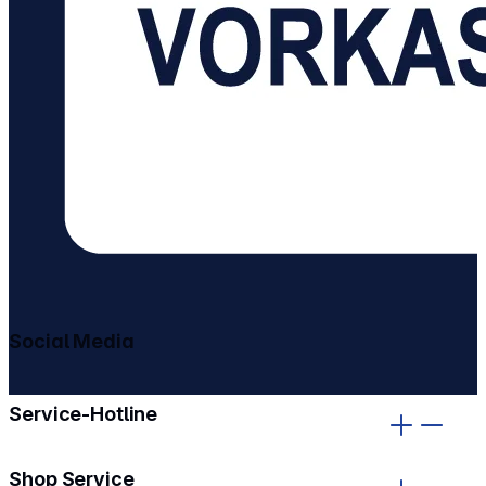
Social Media
gehe zu facebook
gehe zu instagram
Service-Hotline
Shop Service