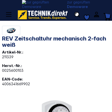
zur geprüften
Demoware
REV Zeitschaltuhr mechanisch 2-fach
weiß
Artikel-Nr.:
211339
Herst.-Nr.:
0025600103
EAN-Code:
4006341669902
Bildergalerie überspringen