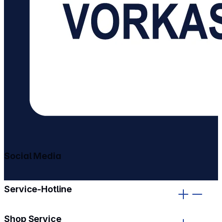
Social Media
gehe zu facebook
gehe zu instagram
Service-Hotline
Shop Service