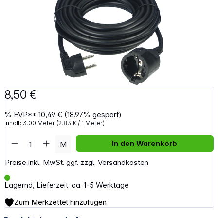
8,50 €
%
EVP**
10,49 €
(18.97% gespart)
Inhalt:
3,00 Meter
(2,83 € / 1 Meter)
Artikel Anzahl: Gib den gewünschten Wert e
In den Warenkorb
M
Preise inkl. MwSt. ggf. zzgl. Versandkosten
Lagernd, Lieferzeit: ca. 1-5 Werktage
Zum Merkzettel hinzufügen