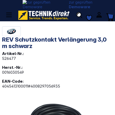
zur geprüften
Demoware
REV Schutzkontakt Verlängerung 3,0
m schwarz
Artikel-Nr.:
526477
Herst.-Nr.:
0016030549
EAN-Code:
4045413100011#4008297056935
Bildergalerie überspringen