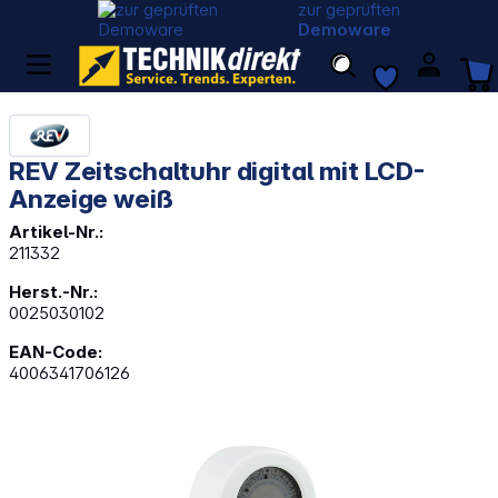
zur geprüften
Demoware
REV Zeitschaltuhr digital mit LCD-
Anzeige weiß
Artikel-Nr.:
211332
Herst.-Nr.:
0025030102
EAN-Code:
4006341706126
Bildergalerie überspringen