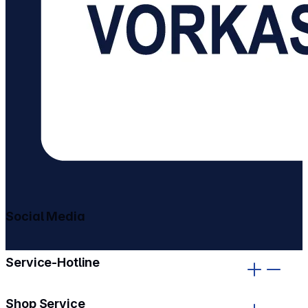
Social Media
gehe zu facebook
gehe zu instagram
Service-Hotline
Shop Service