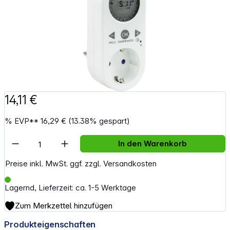
14,11 €
%
EVP**
16,29 €
(13.38% gespart)
Artikel Anzahl: Gib den gewünschten Wert e
In den Warenkorb
Preise inkl. MwSt. ggf. zzgl. Versandkosten
Lagernd, Lieferzeit: ca. 1-5 Werktage
Zum Merkzettel hinzufügen
Produkteigenschaften