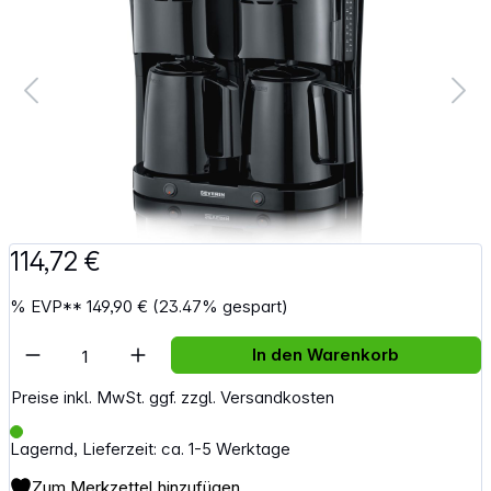
114,72 €
%
EVP**
149,90 €
(23.47% gespart)
Artikel Anzahl: Gib den gewünschten Wert e
In den Warenkorb
Preise inkl. MwSt. ggf. zzgl. Versandkosten
Lagernd, Lieferzeit: ca. 1-5 Werktage
Zum Merkzettel hinzufügen