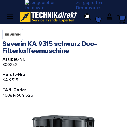
zur geprüften
Demoware
Severin KA 9315 schwarz Duo-
Filterkaffeemaschine
Artikel-Nr.:
800242
Herst.-Nr.:
KA 9315
EAN-Code:
4008146041525
Bildergalerie überspringen