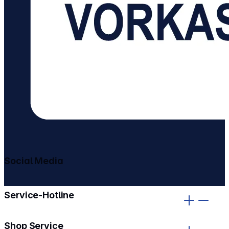
Social Media
gehe zu facebook
gehe zu instagram
Service-Hotline
Shop Service