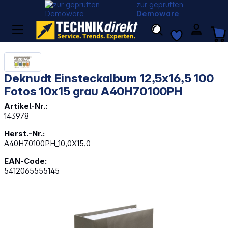
zur geprüften
Demoware
Deknudt Einsteckalbum 12,5x16,5 100
Fotos 10x15 grau A40H70100PH
Artikel-Nr.:
143978
Herst.-Nr.:
A40H70100PH_10,0X15,0
EAN-Code:
5412065555145
Bildergalerie überspringen