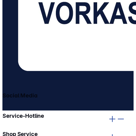
Social Media
gehe zu facebook
gehe zu instagram
Service-Hotline
Shop Service