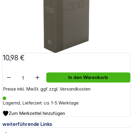
10,98 €
Artikel Anzahl: Gib den gewünschten Wert e
In den Warenkorb
Preise inkl. MwSt. ggf. zzgl. Versandkosten
Lagernd, Lieferzeit: ca. 1-5 Werktage
Zum Merkzettel hinzufügen
weiterführende Links