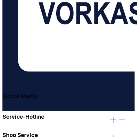
Social Media
gehe zu facebook
gehe zu instagram
Service-Hotline
Shop Service