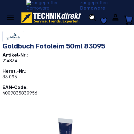
zur geprüften
Demoware
Goldbuch Fotoleim 50ml 83095
Artikel-Nr.:
214834
Herst.-Nr.:
83 095
EAN-Code:
4009835830956
Bildergalerie überspringen