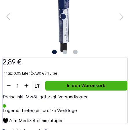
2,89 €
Inhalt:
0,05 Liter
(57,80 € / 1 Liter)
Artikel Anzahl: Gib den gewünschten Wert e
In den Warenkorb
LT
Preise inkl. MwSt. ggf. zzgl. Versandkosten
Lagernd, Lieferzeit: ca. 1-5 Werktage
Zum Merkzettel hinzufügen