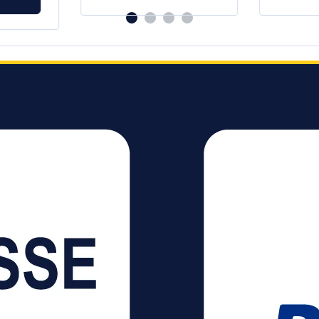
s
on
Schmutz schützt und die
Handgelenk 
Reinigung erleichtert.
Oberfläc
dert ein
Elegante Mausunterlage
Staub-Be
hrend
aus hochwertigem,
ein sau
veganem Material
angeneh
n sorgen
Hergestellt aus dem
Integrie
ige
Alternativmaterial
das Wac
Polyurethan Glatte,
Bakterie
wasserabweisende
die Hygiene Mau
Oberfläche Verstärkte
für opti
Nähte für Haltbarkeit
Mäuse g
Schlankes Design, das in
verbesse
jede Arbeitsumgebung
Steuerung Schütz
passt Maße: 250 x 190
Tischob
Millimeter Gewicht: 130
Abnutzu
Gramm
Gefertig
mit hohe
wiederv
Rohstof