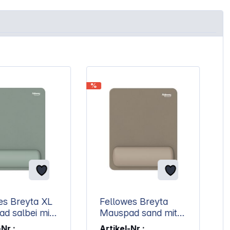
%
%
es Breyta XL
Fellowes Breyta
ei mit
Mauspad sand mit
lenkauflage
Handgelenkauflage
-Nr.:
Artikel-Nr.: