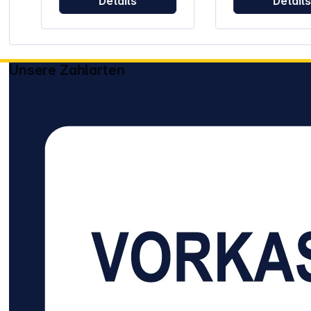
Details
Detail
Handgelenk Weiche
das Wachstum v
Oberfläche mit Anti-
Bakterien Rutschfeste
Staub-Beschichtung für
Unterseite verhin
ein sauberes und
Verrutschen wä
angenehmes Gefühl
der Nutzung
Integrierter Schutz hemmt
Flachstichkante
Unsere Zahlarten
das Wachstum von
für eine langleb
Bakterien und unterstützt
Nutzung ohne
die Hygiene Mauspad ist
Ausfransen
für optische und Laser-
Mäuse geeignet und
verbessert die
Steuerung Schützt die
Tischoberfläche vor
Abnutzung und Kratzern
Gefertigt aus Materialien
mit hohem Anteil an
wiederverwendeten
Rohstoffen