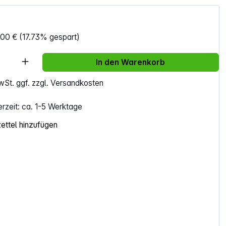
,00 €
(17.73% gespart)
Anzahl: Gib den gewünschten Wert ein ode
In den Warenkorb
MwSt. ggf. zzgl. Versandkosten
erzeit: ca. 1-5 Werktage
ttel hinzufügen