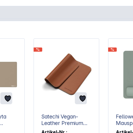
%
%
yta
Satechi Vegan-
Fellow
Leather Premium
Mauspad salb
nd
Mouse Pad Brown
Handge
Artikel-Nr.:
Artikel