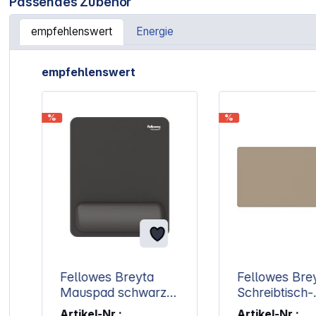
Passendes Zubehör
empfehlenswert
Energie
Artikelgalerie überspringen
empfehlenswert
%
%
Fellowes Breyta
Fellowes Bre
Mauspad schwarz
Schreibtisch-
mit
unterlage sa
Artikel-Nr.:
Artikel-Nr.: