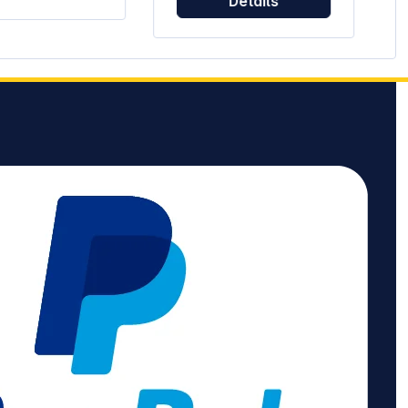
Details
Weiche
Handgelenk Weiche
he mit Anti-
Oberfläche mit Anti-
schichtung für
Staub-Beschichtung für
beres und
ein sauberes und
mes Gefühl
angenehmes Gefühl
rter Schutz hemmt
Integrierter Schutz hemmt
hstum von
das Wachstum von
n und unterstützt
Bakterien und unterstützt
spad ist
die Hygiene Mauspad ist
sche und Laser-
für optische und Laser-
eeignet und
Mäuse geeignet und
rt die
verbessert die
t die
Steuerung Schützt die
erfläche vor
Tischoberfläche vor
ng und Kratzern
Abnutzung und Kratzern
t aus Materialien
Gefertigt aus Materialien
m Anteil an
mit hohem Anteil an
erwendeten
wiederverwendeten
fen
Rohstoffen