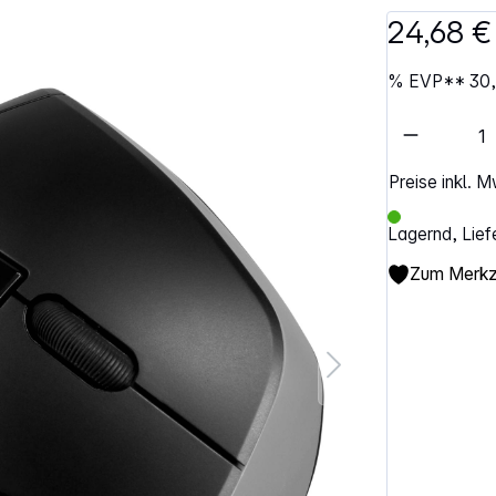
24,68 €
%
EVP**
30
Artikel 
Preise inkl. 
Lagernd, Lief
Zum Merkze