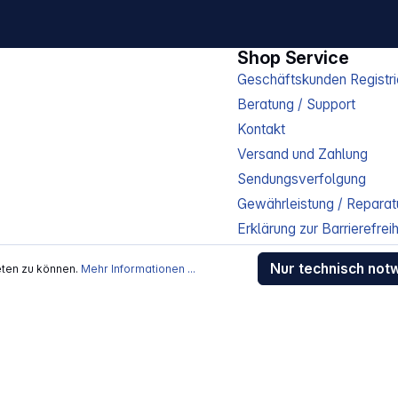
Shop Service
Geschäftskunden Registri
Beratung / Support
Kontakt
Versand und Zahlung
Sendungsverfolgung
Gewährleistung / Reparat
Erklärung zur Barrierefreih
Download-Center
Nur technisch not
eten zu können.
Mehr Informationen ...
Jobs
kosten
, wenn nicht anders beschrieben
rstellers / Lieferanten.