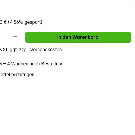
3 €
(4.56% gespart)
Anzahl: Gib den gewünschten Wert ein ode
In den Warenkorb
MwSt. ggf. zzgl. Versandkosten
. 3 – 4 Wochen nach Bestellung
ttel hinzufügen