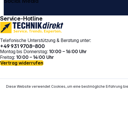
Social Media
gehe zu facebook
gehe zu instagram
Service-Hotline
Telefonische Unterstützung & Beratung unter:
+49 931 9708–800
Montag bis Donnerstag:
10:00 – 16:00 Uhr
Freitag:
10:00 – 14:00 Uhr
Vertrag widerrufen
Diese Website verwendet Cookies, um eine bestmögliche Erfahrung bi
*
Alle Preise inkl. gesetzl. Mehrwertsteuer zzgl.
Versand
**
EVP = Empfohlener Verkaufspreis des He