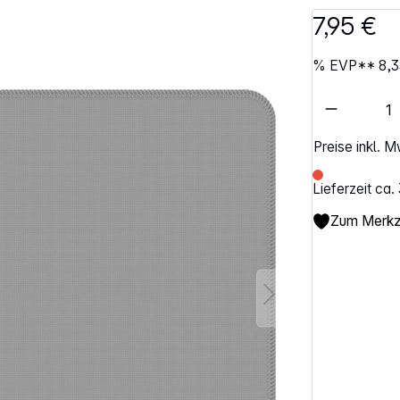
7,95 €
%
EVP**
8,3
Artikel 
Preise inkl. 
Lieferzeit ca
Zum Merkze