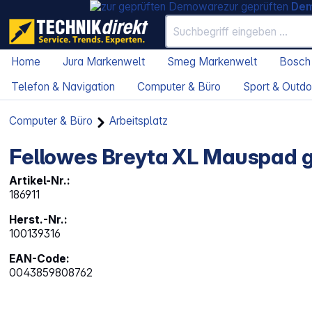
zur geprüften
De
Home
Jura Markenwelt
Smeg Markenwelt
Bosch
Telefon & Navigation
Computer & Büro
Sport & Outdo
Computer & Büro
Arbeitsplatz
Fellowes Breyta XL Mauspad 
Artikel-Nr.:
186911
Herst.-Nr.:
100139316
EAN-Code:
0043859808762