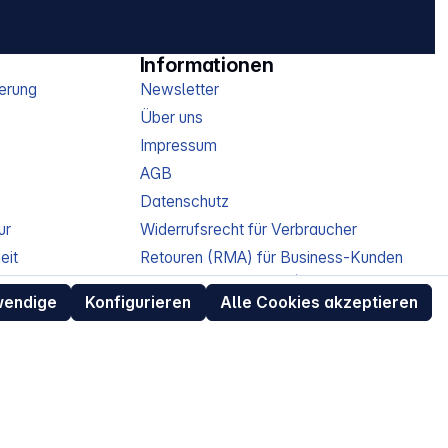
Informationen
erung
Newsletter
Über uns
Impressum
AGB
Datenschutz
ur
Widerrufsrecht für Verbraucher
eit
Retouren (RMA) für Business-Kunden
Entsorgungshinweise /
Altgeräterücknahme
wendige
Konfigurieren
Alle Cookies akzeptieren
Kundeninformation / Bestellablauf
Cookie-Einstellungen
EU Data Act