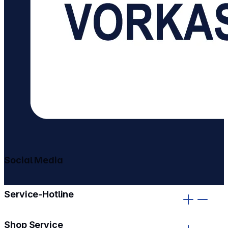
Social Media
gehe zu facebook
gehe zu instagram
Service-Hotline
Shop Service