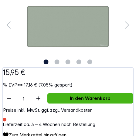
15,95 €
%
EVP**
17,16 €
(7.05% gespart)
Artikel Anzahl: Gib den gewünschten Wert e
In den Warenkorb
Preise inkl. MwSt. ggf. zzgl. Versandkosten
Lieferzeit ca. 3 – 4 Wochen nach Bestellung
Zum Merkzettel hinzufügen