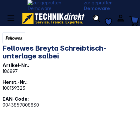
zur geprüften
Demoware
Fellowes Breyta Schreibtisch-
unterlage salbei
Artikel-Nr.:
186897
Herst.-Nr.:
100139323
EAN-Code:
0043859808830
Bildergalerie überspringen