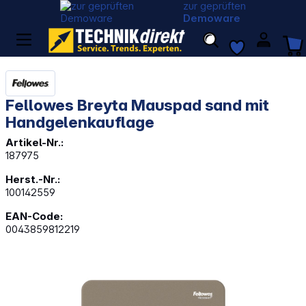
zur geprüften
Demoware
Fellowes Breyta Mauspad sand mit
Handgelenkauflage
Artikel-Nr.:
187975
Herst.-Nr.:
100142559
EAN-Code:
0043859812219
Bildergalerie überspringen