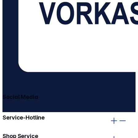
Social Media
gehe zu facebook
gehe zu instagram
Service-Hotline
Shop Service