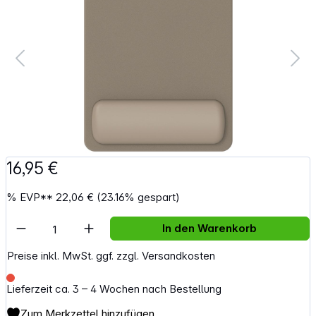
16,95 €
%
EVP**
22,06 €
(23.16% gespart)
Artikel Anzahl: Gib den gewünschten Wert e
In den Warenkorb
Preise inkl. MwSt. ggf. zzgl. Versandkosten
Lieferzeit ca. 3 – 4 Wochen nach Bestellung
Zum Merkzettel hinzufügen