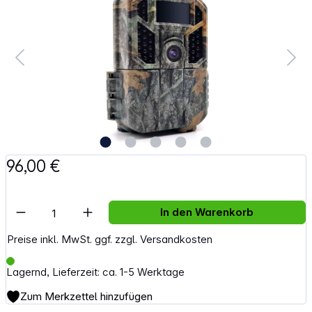
96,00 €
Artikel Anzahl: Gib den gewünschten Wert e
In den Warenkorb
Preise inkl. MwSt. ggf. zzgl. Versandkosten
Lagernd, Lieferzeit: ca. 1-5 Werktage
Zum Merkzettel hinzufügen