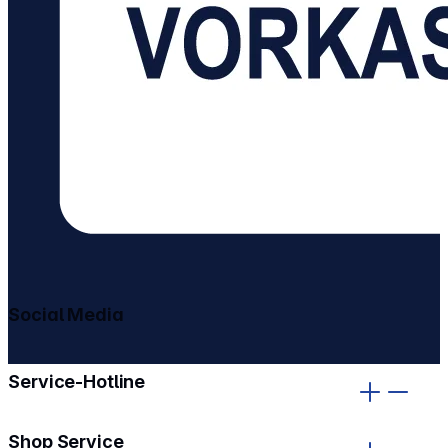
Social Media
gehe zu facebook
gehe zu instagram
Service-Hotline
Shop Service