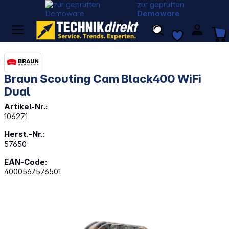
zur geprüften
Demoware
Braun Scouting Cam Black400 WiFi
Dual
Artikel-Nr.:
106271
Herst.-Nr.:
57650
EAN-Code:
4000567576501
Bildergalerie überspringen