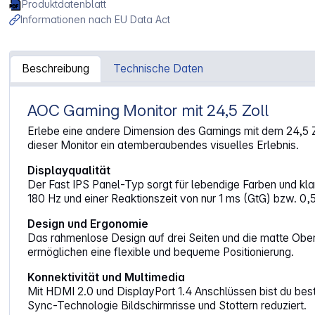
Produktdatenblatt
Informationen nach EU Data Act
Beschreibung
Technische Daten
AOC Gaming Monitor mit 24,5 Zoll
Artikelinformationen "AOC 25G42E 24.5 Zoll FHD Gaming 
Erlebe eine andere Dimension des Gamings mit dem 24,5 Zo
dieser Monitor ein atemberaubendes visuelles Erlebnis.
Displayqualität
Der Fast IPS Panel-Typ sorgt für lebendige Farben und kla
180 Hz und einer Reaktionszeit von nur 1 ms (GtG) bzw. 
Design und Ergonomie
Das rahmenlose Design auf drei Seiten und die matte Obe
ermöglichen eine flexible und bequeme Positionierung.
Konnektivität und Multimedia
Mit HDMI 2.0 und DisplayPort 1.4 Anschlüssen bist du best
Sync-Technologie Bildschirmrisse und Stottern reduziert.