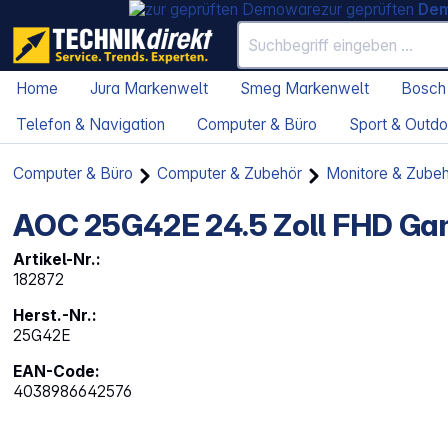
zur geprüften
De
Home
Jura Markenwelt
Smeg Markenwelt
Bosch
Telefon & Navigation
Computer & Büro
Sport & Outdo
Computer & Büro
Computer & Zubehör
Monitore & Zube
AOC 25G42E 24.5 Zoll FHD Ga
Artikel-Nr.:
182872
Herst.-Nr.:
25G42E
EAN-Code:
4038986642576