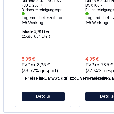
Durable SCREENCLEAN
Durable SCREE
FLUID 250ml
BOX 100 -
Bildschirmreinigungsspra
Feuchtreinigung
y (578219). Pumpspray
(573602). Feuch
Lagernd, Lieferzeit: ca.
Lagernd, Lieferz
für die streifenfreie
Reinigungstücher
1-5 Werktage
1-5 Werktage
Bildschirmreinigung
Bildschirme von
Reinigungsspray für
Computern, Lapt
Inhalt:
0,25 Liter
Bildschirme von
Tablets, Smartp
(23,80 € / 1 Liter)
Computern, Laptops,
und Navigations
Tablets, Smartphones
Auch geeignet fü
und Navigationsgeräten
Reinigung von
Auch geeignet für die
Glasflächen von 
Reinigung von
Kopierern und S
5,95 €
4,95 €
Glasflächen von z.B.
Feuchttücher alk
EVP**
8,95 €
EVP**
7,95 €
Kopierern und Scannern
und biologisch 
Alkoholfreies Pumpspray
Inhalt: 100 Feuch
(33.52% gespart)
(37.74% gesp
Inhalt: 250 ml
in verschließbar
Preise inkl. MwSt. ggf. zzgl. Versandkosten
Preise inkl.
Spenderdose
Tuchgröße: 135 
Details
Detail