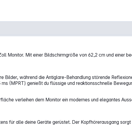
Monitor"
ll Monitor. Mit einer Bildschirmgröße von 62,2 cm und einer b
re Bilder, während die Antiglare-Behandlung störende Reflexione
0,5 ms (MPRT) genießt du flüssige und reaktionsschnelle Bewegu
rfläche verleihen dem Monitor ein modernes und elegantes Aus
ens für alle deine Geräte gerüstet. Der Kopfhörerausgang sorgt