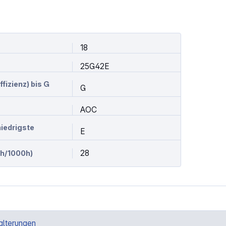
18
25G42E
izienz) bis G
G
AOC
niedrigste
E
28
h/1000h)
alterungen