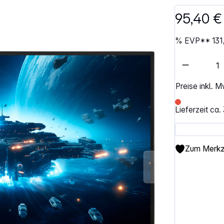
95,40 
%
EVP**
131
Artikel 
Preise inkl. 
Lieferzeit ca
Zum Merkze