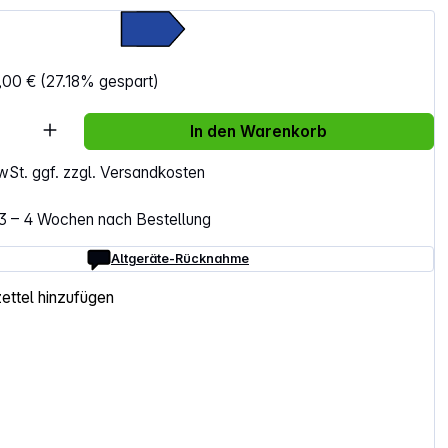
€
,00 €
(27.18% gespart)
Anzahl: Gib den gewünschten Wert ein ode
In den Warenkorb
MwSt. ggf. zzgl. Versandkosten
. 3 – 4 Wochen nach Bestellung
Altgeräte-Rücknahme
ttel hinzufügen