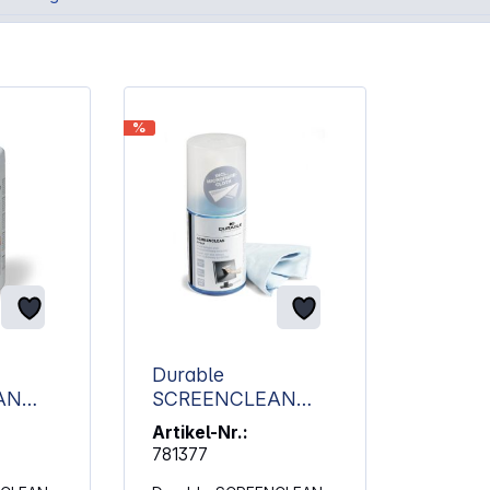
%
Durable
AN
SCREENCLEAN
SPRAY 200ml
Artikel-Nr.:
ungstüc
Bildschirmreinigungs
781377
set 582300