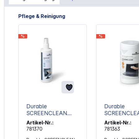
Artikelgalerie überspringen
Pflege & Reinigung
%
%
Durable
Durable
SCREENCLEAN
SCREENCLE
FLUID 250ml
BOX 100
Artikel-Nr.:
Artikel-Nr.:
Bildschirmreinigungs
Feuchtreinig
781370
781363
spray 578219
her 573602