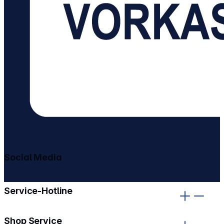
Social Media
gehe zu facebook
gehe zu instagram
Service-Hotline
Shop Service