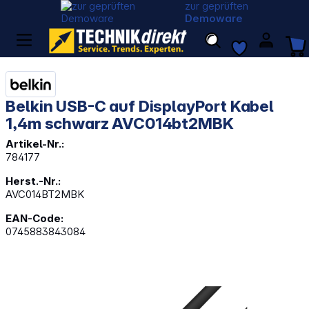
zur geprüften
Demoware
Belkin USB-C auf DisplayPort Kabel
1,4m schwarz AVC014bt2MBK
Artikel-Nr.:
784177
Herst.-Nr.:
AVC014BT2MBK
EAN-Code:
0745883843084
Bildergalerie überspringen