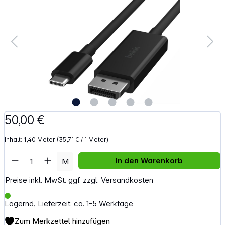
50,00 €
Inhalt:
1,40 Meter
(35,71 € / 1 Meter)
Artikel Anzahl: Gib den gewünschten Wert e
In den Warenkorb
M
Preise inkl. MwSt. ggf. zzgl. Versandkosten
Lagernd, Lieferzeit: ca. 1-5 Werktage
Zum Merkzettel hinzufügen