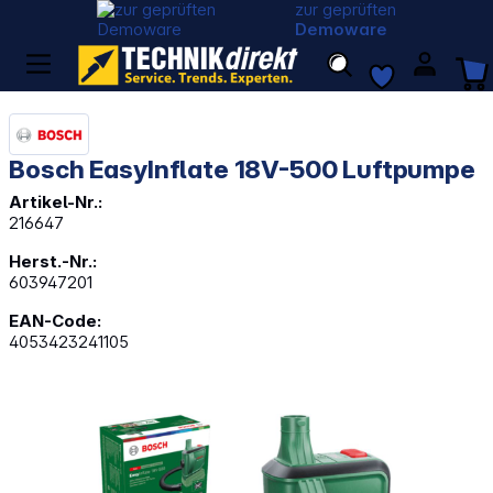
zur geprüften
Demoware
Bosch EasyInflate 18V-500 Luftpumpe
Artikel-Nr.:
216647
Herst.-Nr.:
603947201
EAN-Code:
4053423241105
Bildergalerie überspringen