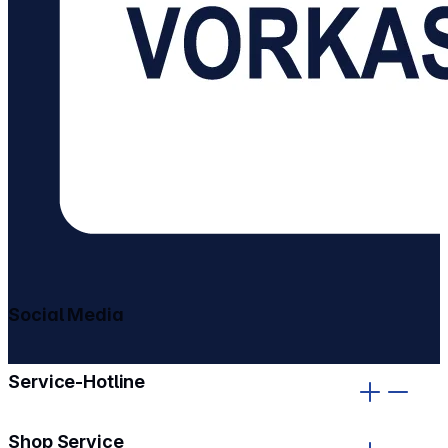
Social Media
gehe zu facebook
gehe zu instagram
Service-Hotline
Shop Service