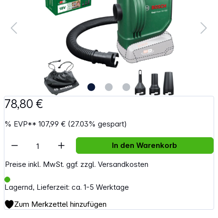
78,80 €
%
EVP**
107,99 €
(27.03% gespart)
Artikel Anzahl: Gib den gewünschten Wert e
In den Warenkorb
Preise inkl. MwSt. ggf. zzgl. Versandkosten
Lagernd, Lieferzeit: ca. 1-5 Werktage
Zum Merkzettel hinzufügen