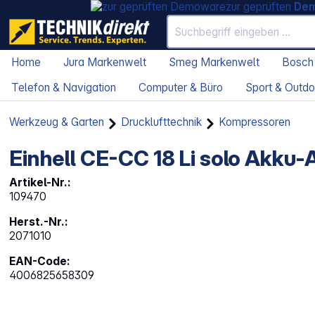
zur geprüften
De
Home
Jura Markenwelt
Smeg Markenwelt
Bosch
Telefon & Navigation
Computer & Büro
Sport & Outdo
Werkzeug & Garten
Drucklufttechnik
Kompressoren
Einhell CE-CC 18 Li solo Akku
Artikel-Nr.:
109470
Herst.-Nr.:
2071010
EAN-Code:
4006825658309