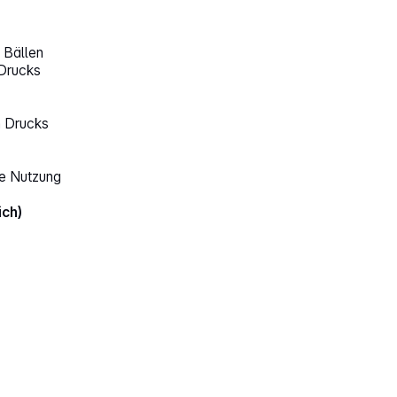
 Bällen
 Drucks
n Drucks
le Nutzung
ich)