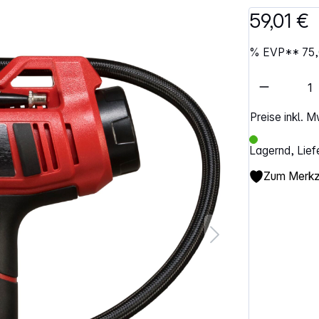
59,01 €
%
EVP**
75
Artikel 
Preise inkl. 
Lagernd, Lief
Zum Merkze