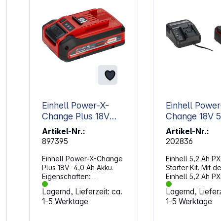
Einhell Power-X-
Einhell Power
Change Plus 18V
Change 18V 
4,0Ah Akku
Starter Kit
Artikel-Nr.:
Artikel-Nr.:
897395
202836
Einhell Power-X-Change
Einhell 5,2 Ah P
Plus 18V 4,0 Ah Akku.
Starter Kit. Mit d
Eigenschaften:
Einhell 5,2 Ah P
Kompatibel mit allen
Starter Kit erhält
Lagernd, Lieferzeit: ca.
Lagernd, Lieferz
Power X-Change
eine leistungsst
1-5 Werktage
1-5 Werktage
Geräten
Energiequelle fü
Prozessorgesteuertes
Geräte des Pow
Batteriemanagement Li-
Change Systems