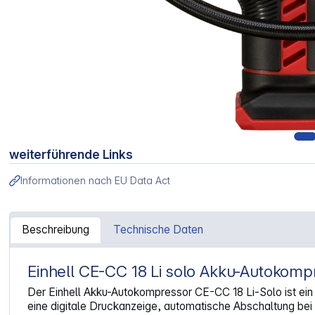
weiterführende Links
Informationen nach EU Data Act
Beschreibung
Technische Daten
Einhell CE-CC 18 Li solo Akku-Autokom
Artikelinformationen "Einhell CE-CC 18 Li solo Akku-Auto
Der Einhell Akku-Autokompressor CE-CC 18 Li-Solo ist ein 
eine digitale Druckanzeige, automatische Abschaltung bei