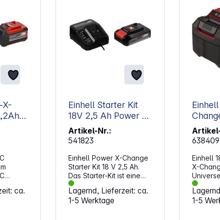
-X-
Einhell Starter Kit
Einhel
5,2Ah
18V 2,5 Ah Power X-
Change
Change
18V 5,
Artikel-Nr.:
Artikel
541823
638409
XC
Einhell Power X-Change
Einhell 
em
Starter Kit 18 V 2,5 Ah.
X-Chang
XC
Das Starter-Kit ist eine
Univers
st du
Ergänzung zum Power X-
für all
eit: ca.
Lagernd, Lieferzeit: ca.
Lagernd,
arke
Change-Sortiment. Es
Geräte. 
1-5 Werktage
1-5 Wer
r alle
enthält einen Akku und
Ermöglic
er X-
ein Ladegerät für das
Freiheit
. Das
Power X-Change-
und freies