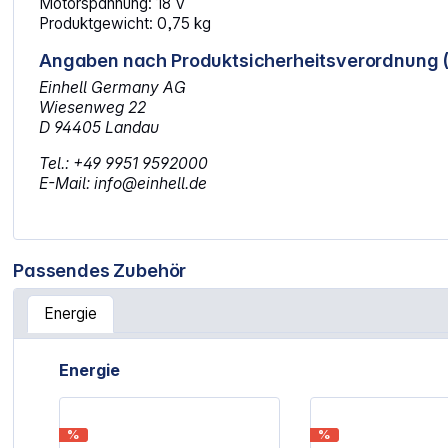
Motorspannung: 18 V
Produktgewicht: 0,75 kg
Angaben nach Produktsicherheitsverordnung 
Einhell Germany AG
Wiesenweg 22
D 94405 Landau
Tel.: +49 9951 9592000
E-Mail: info@einhell.de
Passendes Zubehör
Energie
Artikelgalerie überspringen
Energie
%
%