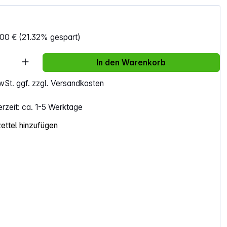
,00 €
(21.32% gespart)
Anzahl: Gib den gewünschten Wert ein ode
In den Warenkorb
MwSt. ggf. zzgl. Versandkosten
erzeit: ca. 1-5 Werktage
ttel hinzufügen