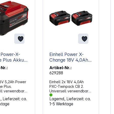
l Power-X-
Einhell Power X-
 Plus Akku
Change 18V 4,0Ah
2Ah
Twinpack
-Nr.:
Artikel-Nr.:
629288
18V 5,2Ah Power
Einhell 2x 18V 4,0Ah
e Plus.
PXC-Twinpack CB 2.
ell verwendbar
Universell verwendbar
e Power X-Change
für alle Power X-Change
 Lieferzeit: ca.
Lagernd, Lieferzeit: ca.
Ausstattung:
Geräte. Ausstattung:
ktage
1-5 Werktage
ht kabellose
Ermöglicht kabellose
: Kein Kabelsalat
Freiheit: Kein Kabelsalat
 Arbeiten Dank
und freies Arbeiten Dank