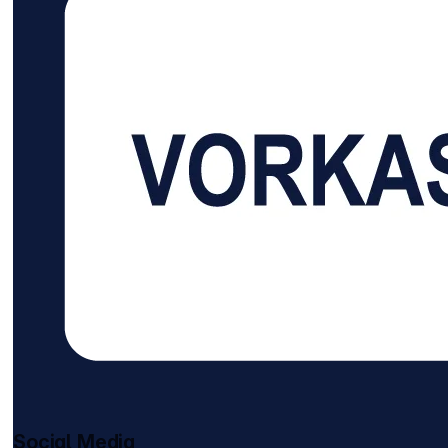
Schnellladegerä
Social Media