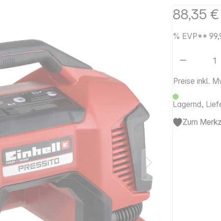
88,35 €
%
EVP**
99,
Artikel 
Preise inkl. 
Lagernd, Lief
Zum Merkze