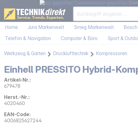
zur geprüften
De
Home
Jura Markenwelt
Smeg Markenwelt
Bosch
Telefon & Navigation
Computer & Büro
Sport & Outdo
Werkzeug & Garten
Drucklufttechnik
Kompressoren
Einhell PRESSITO Hybrid-Kom
Artikel-Nr.:
679478
Herst.-Nr.:
4020460
EAN-Code:
4006825627244