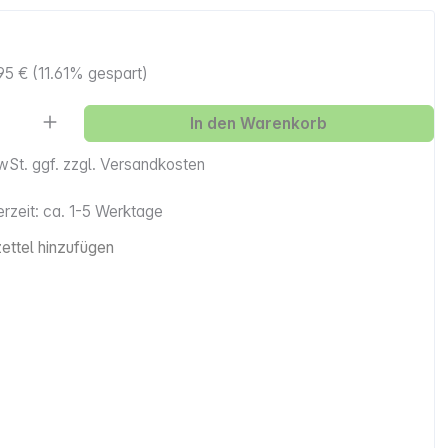
95 €
(11.61% gespart)
Anzahl: Gib den gewünschten Wert ein ode
In den Warenkorb
MwSt. ggf. zzgl. Versandkosten
erzeit: ca. 1-5 Werktage
ttel hinzufügen