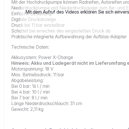
Mit der Hochdruckpumpe können Radreifen, Autoreifen u
Niederdruckpumpe und Niederdrucksauger zum Be- und En
Mit dem Aufruf des Videos erklären Sie sich einve
Einfache Bedienung
Digitale Druckanzeige
Druck bis 11 bar einstellbar
Schaltet bei erreichen des eingestellten Druck ab
Praktische integrierte Aufbewahrung der Aufblas-Adapter
Technische Daten:
Akkusystem: Power X-Change
Hinweis: Akku und Ladegerät nicht im Lieferumfang 
Motorspannung: 18 V
Max. Betriebsdruck: 11 bar
Abgabeleistung:
Bei 0 bar: 16 l / min
Bei 4 bar: 10 l / min
Bei 7 bar: 8 l / min
Länge Niederdruckschlauch: 31 cm
Gewicht: 2,11 kg