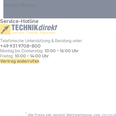
Social Media
gehe zu facebook
gehe zu instagram
Service-Hotline
Telefonische Unterstützung & Beratung unter:
+49 931 9708–800
Montag bis Donnerstag:
10:00 – 16:00 Uhr
Freitag:
10:00 – 14:00 Uhr
Vertrag widerrufen
*
Alle Preise inkl. gesetzl. Mehrwertsteuer zzgl.
Versand