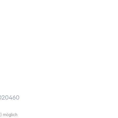
4020460
h) möglich