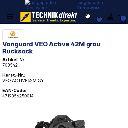
zur geprüften
Demoware
Vanguard VEO Active 42M grau
Rucksack
Artikel-Nr.:
708542
Herst.-Nr.:
VEO ACTIVE42M GY
EAN-Code:
4719856250014
Bildergalerie überspringen