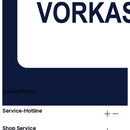
Social Media
gehe zu facebook
gehe zu instagram
Service-Hotline
Shop Service