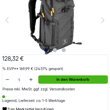
128,32 €
%
EVP**
169,99 €
(24.51% gespart)
Artikel Anzahl: Gib den gewünschten Wert e
In den Warenkorb
Preise inkl. MwSt. ggf. zzgl. Versandkosten
Lagernd, Lieferzeit: ca. 1-5 Werktage
Zum Merkzettel hinzufügen