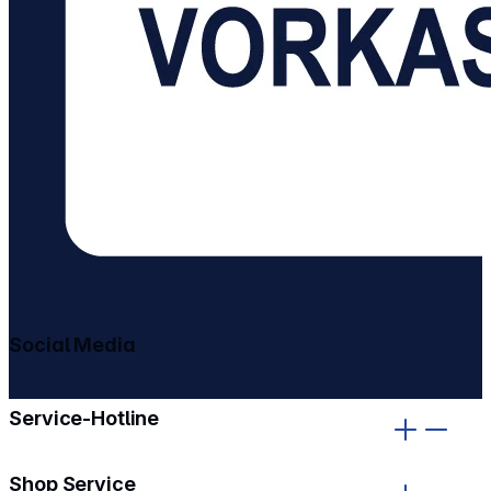
Social Media
gehe zu facebook
gehe zu instagram
Service-Hotline
Shop Service