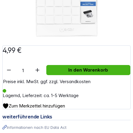
4,99 €
Artikel Anzahl: Gib den gewünschten Wert e
In den Warenkorb
Preise inkl. MwSt. ggf. zzgl. Versandkosten
Lagernd, Lieferzeit: ca. 1-5 Werktage
Zum Merkzettel hinzufügen
weiterführende Links
Informationen nach EU Data Act