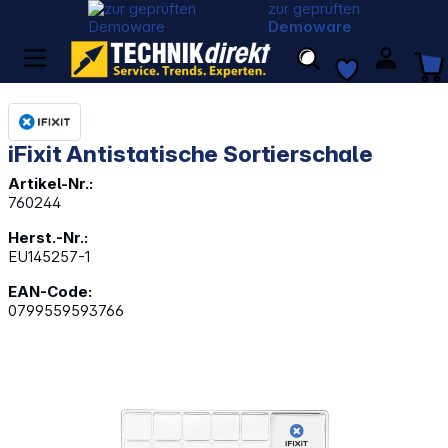
zur geprüften
Demoware
iFixit Antistatische Sortierschale
Artikel-Nr.:
760244
Herst.-Nr.:
EU145257-1
EAN-Code:
0799559593766
Bildergalerie überspringen