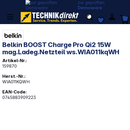
zur geprüften
Demoware
Belkin BOOST Charge Pro Qi2 15W
mag.Ladeg.Netzteil ws.WIA011kqWH
Artikel-Nr.:
159870
Herst.-Nr.:
WIA011KQWH
EAN-Code:
0745883909223
Bildergalerie überspringen