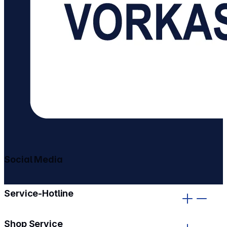
Social Media
gehe zu facebook
gehe zu instagram
Service-Hotline
Shop Service