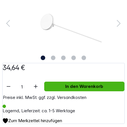
34,64 €
Artikel Anzahl: Gib den gewünschten Wert e
In den Warenkorb
Preise inkl. MwSt. ggf. zzgl. Versandkosten
Lagernd, Lieferzeit: ca. 1-5 Werktage
Zum Merkzettel hinzufügen