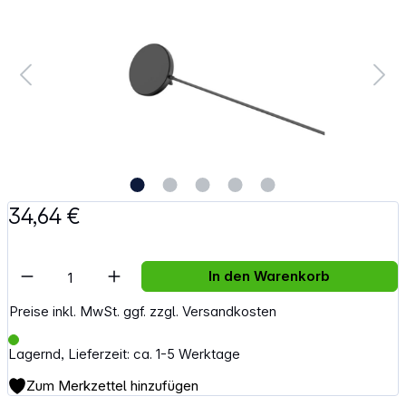
34,64 €
Artikel Anzahl: Gib den gewünschten Wert e
In den Warenkorb
Preise inkl. MwSt. ggf. zzgl. Versandkosten
Lagernd, Lieferzeit: ca. 1-5 Werktage
Zum Merkzettel hinzufügen