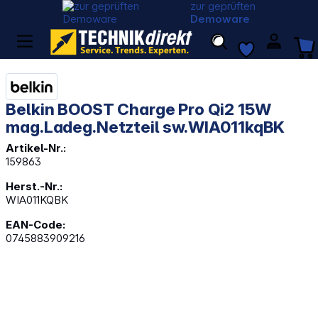
zur geprüften
Demoware
Belkin BOOST Charge Pro Qi2 15W
mag.Ladeg.Netzteil sw.WIA011kqBK
Artikel-Nr.:
159863
Herst.-Nr.:
WIA011KQBK
EAN-Code:
0745883909216
Bildergalerie überspringen