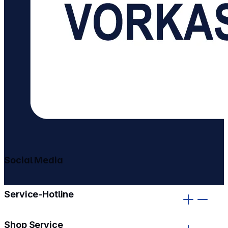
Social Media
gehe zu facebook
gehe zu instagram
Service-Hotline
Shop Service