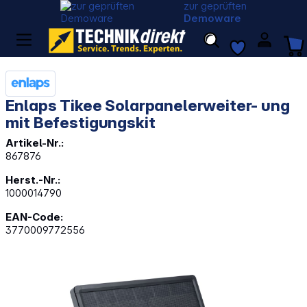
zur geprüften
Demoware
Enlaps Tikee Solarpanelerweiter- ung
mit Befestigungskit
Artikel-Nr.:
867876
Herst.-Nr.:
1000014790
EAN-Code:
3770009772556
Bildergalerie überspringen