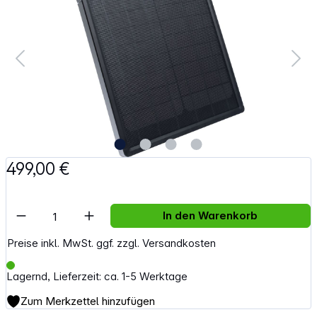
499,00 €
Artikel Anzahl: Gib den gewünschten Wert e
In den Warenkorb
Preise inkl. MwSt. ggf. zzgl. Versandkosten
Lagernd, Lieferzeit: ca. 1-5 Werktage
Zum Merkzettel hinzufügen