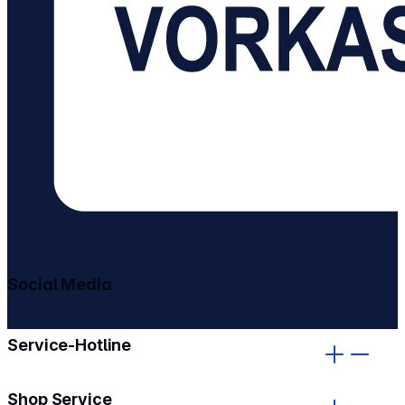
Social Media
gehe zu facebook
gehe zu instagram
Service-Hotline
Shop Service