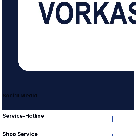
Social Media
gehe zu facebook
gehe zu instagram
Service-Hotline
Shop Service