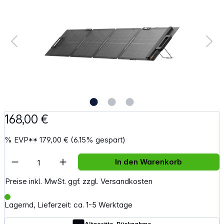
168,00 €
%
EVP**
179,00 €
(6.15% gespart)
Artikel Anzahl: Gib den gewünschten Wert e
In den Warenkorb
Preise inkl. MwSt. ggf. zzgl. Versandkosten
Lagernd, Lieferzeit: ca. 1-5 Werktage