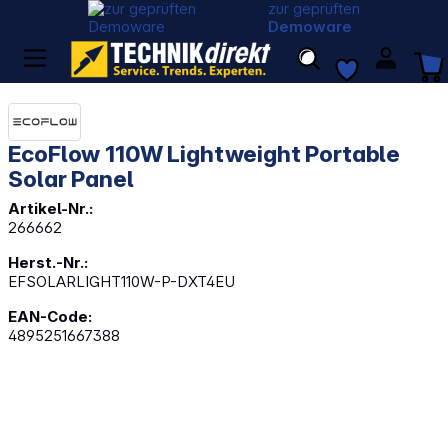
zur geprüften
Demoware
EcoFlow 110W Lightweight Portable
Solar Panel
Artikel-Nr.:
266662
Herst.-Nr.:
EFSOLARLIGHT110W-P-DXT4EU
EAN-Code:
4895251667388
Bildergalerie überspringen