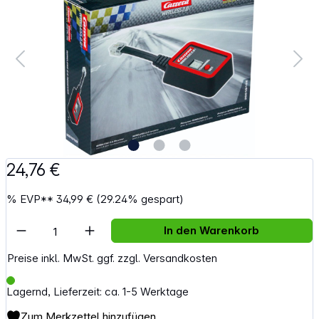
24,76 €
%
EVP**
34,99 €
(29.24% gespart)
Artikel Anzahl: Gib den gewünschten Wert e
In den Warenkorb
Preise inkl. MwSt. ggf. zzgl. Versandkosten
Lagernd, Lieferzeit: ca. 1-5 Werktage
Zum Merkzettel hinzufügen