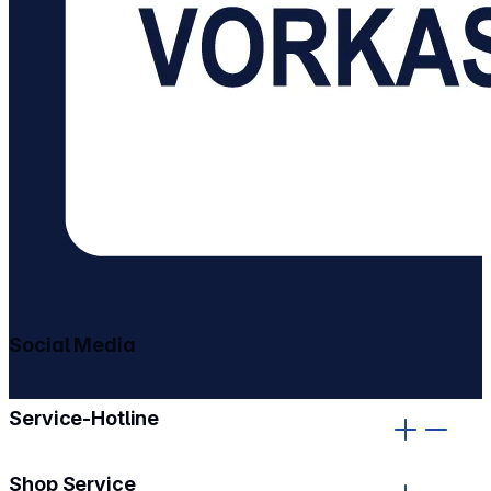
Social Media
gehe zu facebook
gehe zu instagram
Service-Hotline
Shop Service