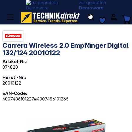
zur geprüften
Demoware
Carrera Wireless 2.0 Empfänger Digital
132/124 20010122
Artikel-Nr.:
874820
Herst.-Nr.:
20010122
EAN-Code:
4007486101227#4007486101265
Bildergalerie überspringen