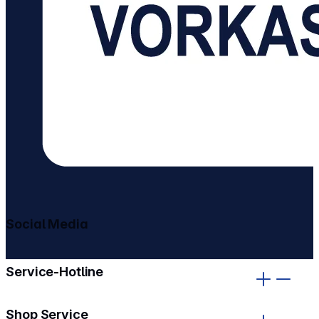
Social Media
gehe zu facebook
gehe zu instagram
Service-Hotline
Shop Service