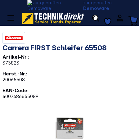
zur geprüften
Demoware
Carrera FIRST Schleifer 65508
Artikel-Nr.:
373823
Herst.-Nr.:
20065508
EAN-Code:
4007486655089
Bildergalerie überspringen