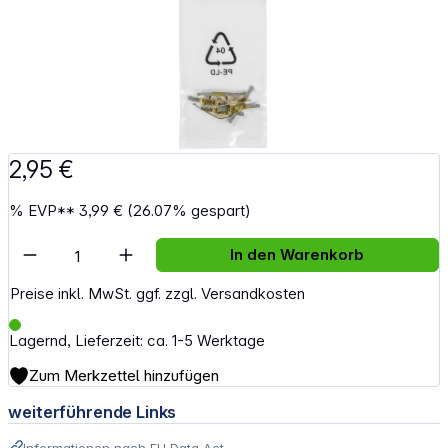
2,95 €
%
EVP**
3,99 €
(26.07% gespart)
Artikel Anzahl: Gib den gewünschten Wert e
In den Warenkorb
Preise inkl. MwSt. ggf. zzgl. Versandkosten
Lagernd, Lieferzeit: ca. 1-5 Werktage
Zum Merkzettel hinzufügen
weiterführende Links
Informationen nach EU Data Act