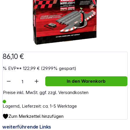
86,10 €
%
EVP**
122,99 €
(29.99% gespart)
Artikel Anzahl: Gib den gewünschten Wert e
In den Warenkorb
Preise inkl. MwSt. ggf. zzgl. Versandkosten
Lagernd, Lieferzeit: ca. 1-5 Werktage
Zum Merkzettel hinzufügen
weiterführende Links