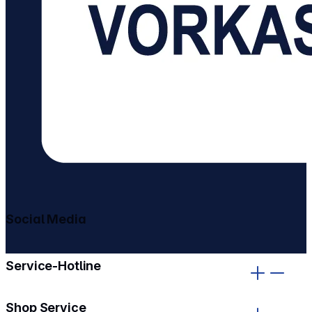
Social Media
gehe zu facebook
gehe zu instagram
Service-Hotline
Shop Service