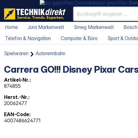
zur geprüften
De
Home
Jura Markenwelt
Smeg Markenwelt
Bosch
Telefon & Navigation
Computer & Büro
Sport & Outdo
Spielwaren
Autorennbahn
Carrera GO!!! Disney Pixar Ca
Artikel-Nr.:
874855
Herst.-Nr.:
20062477
EAN-Code:
4007486624771