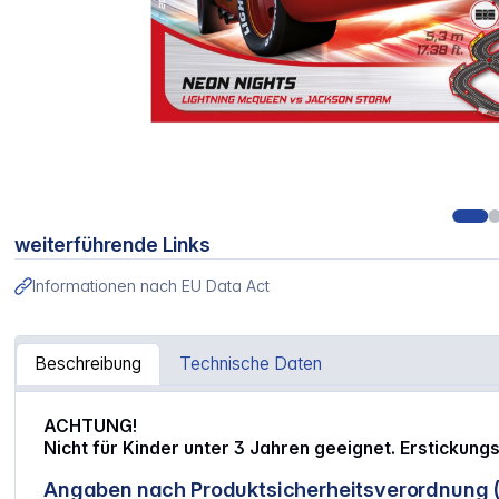
weiterführende Links
Informationen nach EU Data Act
Beschreibung
Technische Daten
Artikelinformationen "Carrera GO!!! Disney Pixar Cars N
ACHTUNG!
Nicht für Kinder unter 3 Jahren geeignet. Erstickung
Angaben nach Produktsicherheitsverordnung 