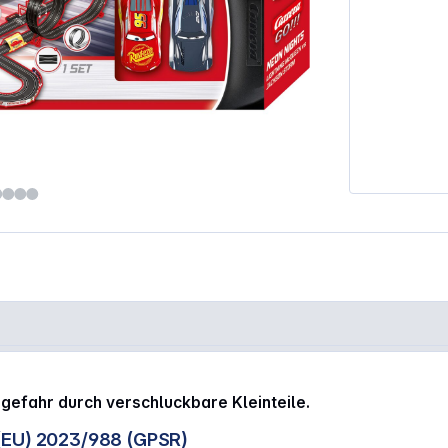
eon Nights 20062477"
sgefahr durch verschluckbare Kleinteile.
(EU) 2023/988 (GPSR)