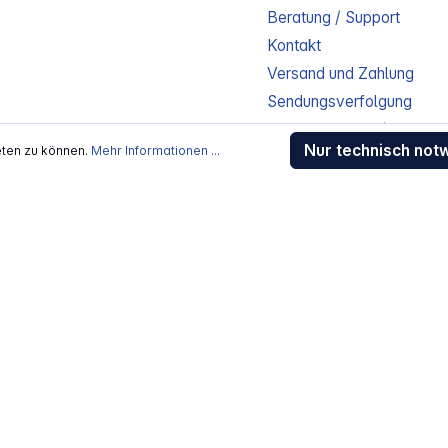
Beratung / Support
Kontakt
Versand und Zahlung
Sendungsverfolgung
Gewährleistung / Reparat
Nur technisch not
eten zu können.
Mehr Informationen ...
Erklärung zur Barrierefreih
Download-Center
Jobs
kosten
, wenn nicht anders beschrieben
rstellers / Lieferanten.
 Alle Rechte vorbehalten.