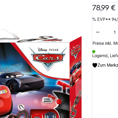
78,99 €
%
EVP**
94,
Artikel 
Preise inkl. 
Lagernd, Lief
Zum Merkze