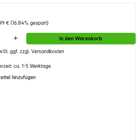
99 €
(16.84% gespart)
Anzahl: Gib den gewünschten Wert ein ode
In den Warenkorb
MwSt. ggf. zzgl. Versandkosten
erzeit: ca. 1-5 Werktage
ttel hinzufügen