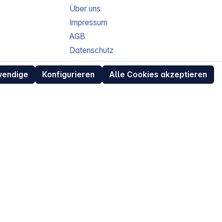
Über uns
Impressum
AGB
Datenschutz
ur
Widerrufsrecht für Verbraucher
wendige
Konfigurieren
Alle Cookies akzeptieren
eit
Retouren (RMA) für Business-Kunden
Entsorgungshinweise /
Altgeräterücknahme
Kundeninformation / Bestellablauf
Cookie-Einstellungen
EU Data Act