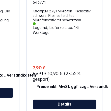
643771
g. Die
K&amp;M 231/1 Mikrofon Tischstativ,
schwarz. Kleines leichtes
igung
Mikrofonstativ mit schwarzem
Kunststoffsockel und umklappbaren
Lagernd, Lieferzeit: ca. 1-5
rät mit
Füßen. 3/8" Gewindeanschluss.
Werktage
rung.
Eigenschaften: Ausführung: schwarz
ium, ist
Fußkonstruktion: Klappfüße Gewicht:
mit
0,12 kg Gewindeanschluss: 3/8" Höhe:
ibel,
60 mm Material: Kunststoffsockel,
sitzen.
Stahlfüsse
n für
e RØDE-
 mit
7,90 €
bietet
EVP**
10,90 €
(27.52%
Lösung
zzgl. Versandkosten
gespart)
DSLR-
Preise inkl. MwSt. ggf. zzgl. Versandk
ät, zum
GO-
osen
Details