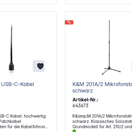
Konstruktion Leicht und unauffällig
Stabile Basis mit 1/4-Zoll-Gew
Abmessungen: 21 x 92 x 22 m
Gewicht: 42,7 g
%
Rode SC16 USB-C-Kabel
K&M 201A/2 Mikrofonsta
schwarz
Artikel-Nr.:
643673
abel. hochwertig
K&amp;M 201A/2 Mikrofonstati
Patchkabel
schwarz. Klassisches Solostat
ten für die Kabelführung
Grundmodell für Art. 210/2 und
 SC16 ist ein
Extrem standfest durch große