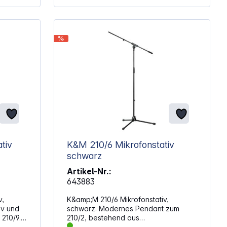
inde
m
%
tiv
K&M 210/6 Mikrofonstativ
schwarz
Artikel-Nr.:
643883
v,
K&amp;M 210/6 Mikrofonstativ,
iv und
schwarz. Modernes Pendant zum
 210/9.
210/2, bestehend aus
n
Rohrkombination und Schwenkarm.