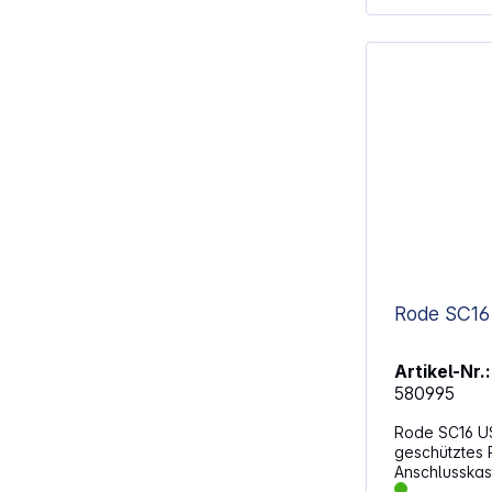
Artikel-Nr.:
580995
Rode SC16 USB-C K
geschütztes 
Anschlusskas
300 mm (11,8") lang Das