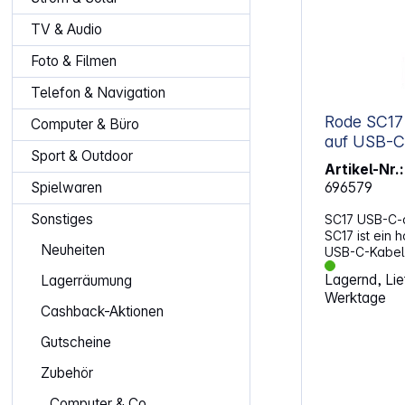
TV & Audio
Foto & Filmen
Telefon & Navigation
Rode SC17 Hi-Speed USB-
Computer & Büro
auf USB-C
Sport & Outdoor
Artikel-Nr.:
696579
Spielwaren
Sonstiges
SC17 USB-C-
SC17 ist ein
Neuheiten
USB-C-Kabel.
Metern ist e
Lagernd, Lief
Lagerräumung
wie den NT-
Werktage
Mini oder RØ
Cashback-Aktionen
mit USB-C-Ei
Eigenschaften: Hochwert
Gutscheine
geschirmtes
1,5 m lang Hi-Speed-zertifiziert
Zubehör
Ausgangsver
Eingänge: USB Typ-C
Computer & Co