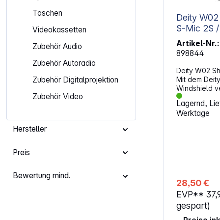
Taschen
Deity W02
S-Mic 2S /
Videokassetten
Artikel-Nr.:
Zubehör Audio
898844
Zubehör Autoradio
Deity W02 Sh
Mit dem Deit
Zubehör Digitalprojektion
Windshield v
Zubehör Video
Audio-Setup. 
Lagernd, Lief
Tonaufnahmen
Werktage
Windschutz z
jeder Umgeb
Hersteller
bei jedem We
Windshield bl
Gummidichtun
Preis
Mikrofon befe
Aufnahme-Equi
Bewertung mind.
Eigenschaften: Kompatibel mit Dei
28,50 €
Mic 2S und Deity 
EVP**
37,
Windverzerru
klare Aufnahmen Sichere Be
gespart)
durch interne Gu