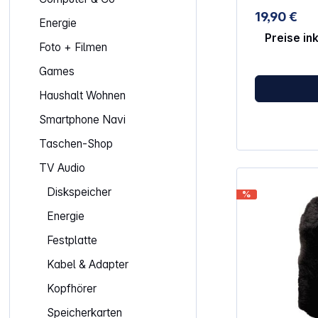
Kompatible RØDE
19,90 €
Mini RØDECaster Pro VideoMic NTG
Energie
AI-1
Preise in
Foto + Filmen
Games
Haushalt Wohnen
Smartphone Navi
Taschen-Shop
TV Audio
Diskspeicher
%
Energie
Festplatte
Kabel & Adapter
Kopfhörer
Speicherkarten