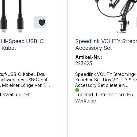
C
Speedlink VOLITY Strea
 Kabel
Accessory Set
Artikel-Nr.:
223423
auf-USB-C-Kabel. Das
Speedlink VOLITY Streaming-
 hochwertiges USB-C-auf-
Zubehör-Set. Das VOLITY Str
 Mit einer Länge von 1,5
Accessory Set bietet ein
s ideal, um USB-C-Geräte
umfangreiches Zubehörpaket,
erzeit: ca. 1-5
Lagernd, Lieferzeit: ca. 1-5
USB
speziell dafür entwickelt wurd
Werktage
DECaster Pro an Geräte
Streaming‑Mikrofone optimal 
ngang anzuschließen.
ergänzen. Es richtet sich an Nu
iges
die ihr Setup professioneller
 USB-C-auf-USB-C-Kabel
gestalten möchten, ohne dabe
einfache Handhabung zu verz
bindung: USB Typ-C
Das Set ermöglicht eine klare,
 Gewicht: 46 g
saubere Sprachübertragung 