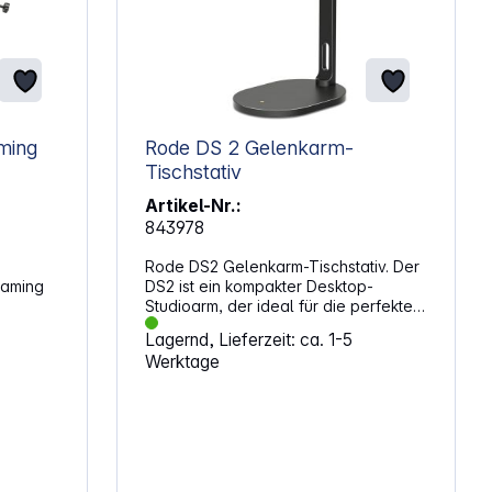
ming
Rode DS 2 Gelenkarm-
Tischstativ
Artikel-Nr.:
843978
Rode DS2 Gelenkarm-Tischstativ. Der
eaming
DS2 ist ein kompakter Desktop-
Studioarm, der ideal für die perfekte
 das
Positionierung von Mikrofon, Kamera,
Lagernd, Lieferzeit: ca. 1-5
e,
Smartphone, Licht und anderem
Werktage
zu
Zubehör auf Ihrem Schreibtisch ist.
tzer,
Dank des stabilen Standfußes sind
keine Klemmen oder
i auf
Befestigungspunkte erforderlich -
ichten.
stellen Sie ihn einfach auf Ihren
Schreibtisch oder eine andere ebene
und
Fläche. Sie können Ihre Ausrüstung mit