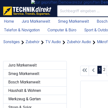
zur geprüften
De
Home
Jura Markenwelt
Smeg Markenwelt
Bosch
Telefon & Navigation
Computer & Büro
Sport & Outdo
Sonstiges
Zubehör
TV Audio
Zubehör Audio
Mikro
Jura Markenwelt
Seite
Se
1
2
Smeg Markenwelt
Bosch Markenwelt
Haushalt & Wohnen
Werkzeug & Garten
Strom & Solar