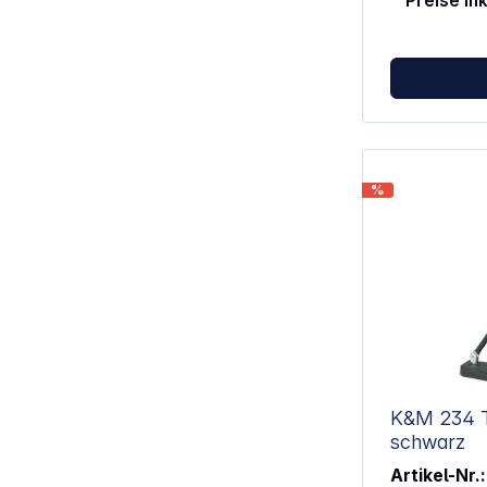
Preise in
38 g
%
K&M 234 Ti
schwarz
Artikel-Nr.: