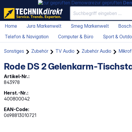
zur geprüften
De
Home
Jura Markenwelt
Smeg Markenwelt
Bosch
Telefon & Navigation
Computer & Büro
Sport & Outdo
Sonstiges
Zubehör
TV Audio
Zubehör Audio
Mikro
Rode DS 2 Gelenkarm-Tischsta
Artikel-Nr.:
843978
Herst.-Nr.:
400800042
EAN-Code:
0698813010721