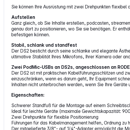
Sie können Ihre Ausrüstung mit zwei Drehpunkten flexibel a
Aufstellen
Ganz gleich, ob Sie Inhalte erstellen, podcasten, streame
genau dort zu positionieren, wo Sie sie benötigen. Er ent
befestigen können.
Stabil, schlank und standfest
Der DS2 besticht durch seine schlanke und elegante Ästheti
ultimative Stabilität Ihres Mikrofons, Ihrer Kamera oder an
Zwei PodMic-USBs an DS2s, angeschlossen an RODE
Der DS2 ist mit praktischen Kabelführungsschlitzen und zw
einzuschränken, wenn es darum geht, Ihr Equipment schnell
Inhalten nicht unterbrochen werden, wenn Sie Ihre Geräte
Eigenschaften:
Schwerer Standfuß für die Montage auf einem Schreibtisc
Ideal für leichte Geräte (maximale Gewichtskapazität: 900
Zwei Drehpunkte für flexible Positionierung
Führungen für das Kabelmanagement helfen, Ordnung zu h
Der mitgelieferte 3/8"- auf 1/4"-Adapter ermöglicht die