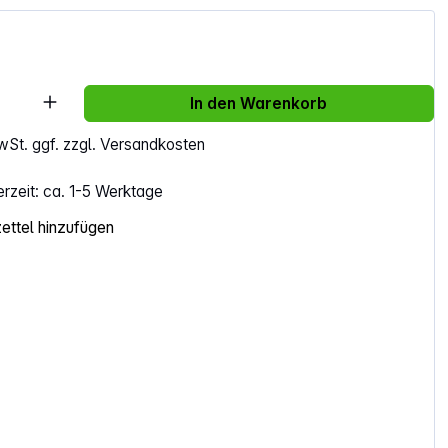
Anzahl: Gib den gewünschten Wert ein ode
In den Warenkorb
MwSt. ggf. zzgl. Versandkosten
erzeit: ca. 1-5 Werktage
ttel hinzufügen