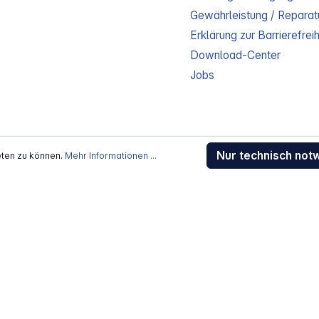
Gewährleistung / Reparat
Erklärung zur Barrierefreih
Download-Center
Jobs
Nur technisch not
kosten
, wenn nicht anders beschrieben
eten zu können.
Mehr Informationen ...
rstellers / Lieferanten.
 Alle Rechte vorbehalten.