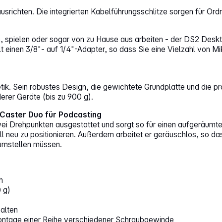
usrichten. Die integrierten Kabelführungsschlitze sorgen für Ord
n, spielen oder sogar von zu Hause aus arbeiten - der DS2 Desk
hält einen 3/8"- auf 1/4"-Adapter, so dass Sie eine Vielzahl vo
k. Sein robustes Design, die gewichtete Grundplatte und die prä
derer Geräte (bis zu 900 g).
Caster Duo für Podcasting
ei Drehpunkten ausgestattet und sorgt so für einen aufgeräumten
 neu zu positionieren. Außerdem arbeitet er geräuschlos, so da
 umstellen müssen.
h
 g)
alten
 Montage einer Reihe verschiedener Schraubgewinde