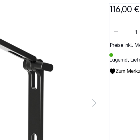
116,00 €
Artikel 
Preise inkl. 
Lagernd, Lief
Zum Merkze