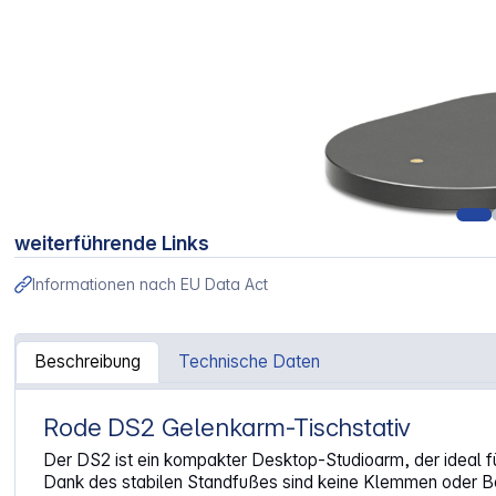
weiterführende Links
Informationen nach EU Data Act
Beschreibung
Technische Daten
Rode DS2 Gelenkarm-Tischstativ
Artikelinformationen "Rode DS 2 Gelenkarm-Tischstativ"
Der DS2 ist ein kompakter Desktop-Studioarm, der ideal fü
Dank des stabilen Standfußes sind keine Klemmen oder Befe