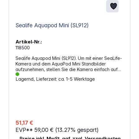
Sealife Aquapod Mini (SL912)
Artikel-Nr.:
118500
Sealife Aquapod Mini (SL912). Um mit einer SeaLife-
Kamera und dem AquaPod Mini Standbilder
aufzunehmen, stellen Sie die Kamera einfach auf
den „SPY“-Modus ein, damit sie automatisch in
Lagernd, Lieferzeit: ca. 1-5 Werktage
bestimmten Zeitabständen Aufnahmen macht. Für
Videos schalten Sie die Kamera in den Videomodus
und beginnen mit der Aufnahme. Die besten
Ergebnisse erzielen Sie, wenn Sie weiche und
sanfte Bewegungen machen, damit das Objektiv
auf Ihr Motiv fokussiert bleibt. Der AquaPod ist
korrosionsfrei und salzwasserbeständig, was ihn
von anderen tragbaren "Selfie-Sticks“ und
51,17 €
Einbeinstativen unterscheidet. Der AquaPod Mini
EVP**
59,00 €
(13.27% gespart)
umfasst eine Handschlaufe und eine mit GoPro-
Kameras kompatible Halterung. Eigenschaften:
Preise inkl. MwSt. ggf. zzgl. Versandkosten