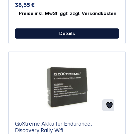
Gefertigt aus widerstandsfähigen Materialien für
38,55 €
lange Nutzungsdauer Hilft bei präzisen 3D-Scans
und Architekturaufnahmen Unterstützt
Preise inkl. MwSt. ggf. zzgl. Versandkosten
Anwendungen wie Photogrammetrie und LiDAR für
detailreiche Ergebnisse Kompatibel mit PortalCam
und Geräten mit Standard-Stativgewinde
Details
GoXtreme Akku für Endurance,
Discovery,Rally Wifi