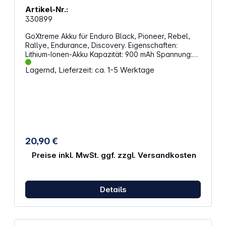
Artikel-Nr.:
330899
GoXtreme Akku für Enduro Black, Pioneer, Rebel,
Rallye, Endurance, Discovery. Eigenschaften:
Lithium-Ionen-Akku Kapazität: 900 mAh Spannung:
3,7 V 3,33 Wh Kompatibel mit GoXtreme Action-
Lagernd, Lieferzeit: ca. 1-5 Werktage
Cams: Enduro Black Pioneer Rebel / Rebel + Rallye
Endurance Discovery
20,90 €
Preise inkl. MwSt. ggf. zzgl. Versandkosten
Details