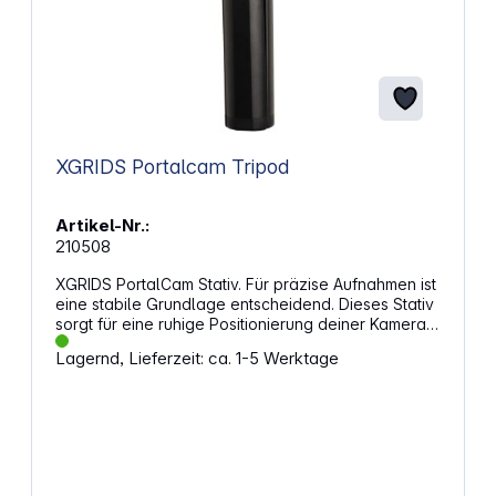
XGRIDS Portalcam Tripod
Artikel-Nr.:
210508
XGRIDS PortalCam Stativ. Für präzise Aufnahmen ist
eine stabile Grundlage entscheidend. Dieses Stativ
sorgt für eine ruhige Positionierung deiner Kamera
und unterstützt professionelle Ergebnisse bei der
Lagernd, Lieferzeit: ca. 1-5 Werktage
Arbeit mit 3D-Scans oder fotografischen Projekten.
Es eignet sich sowohl für den Einsatz in
geschlossenen Räumen als auch im Freien und
passt zu Geräten mit Standardanschluss.
Eigenschaften: Reduziert Bewegungen durch eine
feste Basis für klare Aufnahmen Geeignet für den
Einsatz drinnen und draußen für flexible Projekte