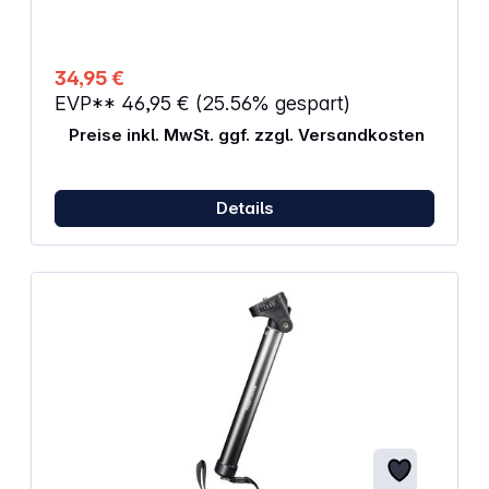
(BxTxH): 80 x 80 x 37 mm Mount für GoPro: Gewicht:
8 g Abmessungen (BxTxH): 30,7 x 31 x 27,5 mm
Gewinde 1/4 ''-20
34,95 €
EVP**
46,95 €
(25.56% gespart)
Preise inkl. MwSt. ggf. zzgl. Versandkosten
Details