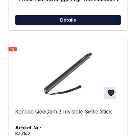
Passt auf alle SeaLife-Kameras sowie auf alle
anderen Kameras mit einem Standard 1/4-20-
Stativanschluss Enthält einen Adapter, der mit
GoPro-Kameras kompatibel ist und sich in
Details
Sekundenschnelle installieren lässt Eloxiertes
Aluminium und rostfreie Stahlteile Inklusive Lanyard
mit Clip und strukturiertem Gummigriff für sicheren
Halt Kompakt und leicht für den einfachen
Transport Lässt sich von 15,5 Zoll (39 cm) auf 38
%
Zoll (97 cm) ausziehen Gewicht: 320 g (0,7 lbs)
Abmessungen: 50,8 x 5,08 x 5,08 cm (20 × 2 × 2
Zoll)
Kandao QooCam 3 Invisible Selfie Stick
Artikel-Nr.:
833142