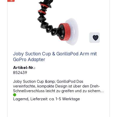
%
Joby Suction Cup & GorillaPod Arm mit
GoPro Adapter
Artikel-Nr.:
852439
Joby Suction Cup &amp; GorillaPod Das
vereinfachte, kompakte Design ist über den Dreh-
Schnellverschluss leicht zu greifen und zu sichern.
Der extreme Halt auf glatten, nicht porösen
Lagernd, Lieferzeit: ca. 1-5 Werktage
Oberflächen ist stärker als bei jedem anderen
zurzeit erhältlichen Saugnapf Design. GorillaPod
Arm: Gewicht: 30 g Abmessungen (BxTxH): 25 x 25 x
124,1 mm Suction Cup: Gewicht: 72 g Abmessungen