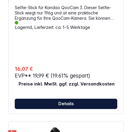
Selfie-Stick für Kandao QooCam 3. Dieser Selfie-
Stick wiegt nur 196g und ist eine praktische
Ergänzung für Ihre QooCam-Kamera. Sie können
die Länge zwischen 29 cm und 120 cm schnell
Lagernd, Lieferzeit: ca. 1-5 Werktage
anpassen und ihn mit einem 1/4-Zoll-Anschluss an
Ihrer Kamera sowie an verschiedenen Stativen und
Halterungen befestigen. Der rutschfeste Handgriff
und die integrierte Schlaufe ermöglichen stabile
und zuverlässige Freihand-Aufnahmen. So holen
Sie das Beste aus Ihren Aufnahmen heraus.
Eigenschaften: Für Kandao QooCam 3 Ausziehbar
Länge: 29 - 120 cm 1/4" Montage
16,07 €
Aluminiumlegierung Gewicht: 196 g
EVP**
19,99 €
(19.61% gespart)
Preise inkl. MwSt. ggf. zzgl. Versandkosten
Details