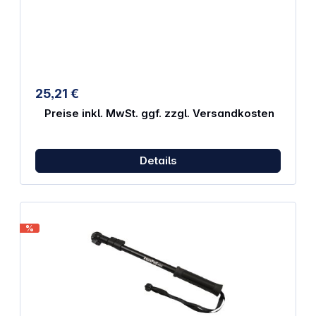
Mikrofonadapter, um dein Mikrofon-Setup komplett
unsichtbar zu machen. Mit dem mitgelieferten 3,5mm
Audiokabel kannst du dein Mikrofon-Setup schnell
und einfach anschließen. Hinweis: Dieses Produkt
enthält weder einen Selfie-Stick noch ein Mikrofon.
Eigenschaften: Speziell entwickelt für RØDE
Wireless GO/GO II/Me/Pro Enthält 1x RØDE Wireless
25,21 €
GO Zubehörschuh und 1x 3,5mm Audiokabel
(Stecker auf Stecker) Kompatibel mit Insta360 X5
Preise inkl. MwSt. ggf. zzgl. Versandkosten
Details
%