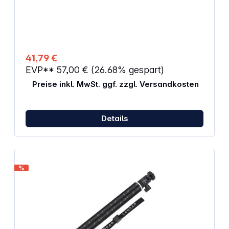
Ladeschächten Passend für QooCam3 / QooCam3
Ultra ActionCams Stromversorgung über USB-C
41,79 €
EVP**
57,00 €
(26.68% gespart)
Preise inkl. MwSt. ggf. zzgl. Versandkosten
Details
%