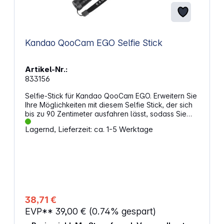
Kandao QooCam EGO Selfie Stick
Artikel-Nr.:
833156
Selfie-Stick für Kandao QooCam EGO. Erweitern Sie
Ihre Möglichkeiten mit diesem Selfie Stick, der sich
bis zu 90 Zentimeter ausfahren lässt, sodass Sie
mühelos Ihre idealen Aufnahmewinkel erreichen.
Lagernd, Lieferzeit: ca. 1-5 Werktage
Hergestellt aus hochwertiger Kohlefaser, ist er nicht
nur leicht, sondern auch äußerst stabil. Mit seinem
flexiblen Kugelkopf, der sich um 90 Grad drehen
lässt, können Sie ganz einfach aus verschiedenen
Blickwinkeln fotografieren und diese Einstellungen
sogar fixieren. Die schnelle Anpassung von 25 bis
90 Zentimetern ermöglicht Ihnen eine vielseitige
Nutzung. Nutzen Sie die Leichtigkeit, Stabilität und
38,71 €
Vielseitigkeit dieses Selfie Sticks, um Ihre
EVP**
39,00 €
(0.74% gespart)
Aufnahmen aus jedem Winkel zu perfektionieren.
Eigenschaften: Für Kandao QooCam EGO