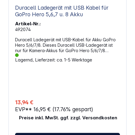
Duracell Ladegerät mit USB Kabel für
GoPro Hero 5,6,7 u. 8 Akku
Artikel-Nr.:
492074
Duracell Ladegerät mit USB-Kabel für Akku GoPro
Hero 5/6/7/8. Dieses Duracell USB-Ladegerät ist
nur für Kamera-Akkus für GoPro Hero 5/6/7/8
Kameras geeignet. Das Ladegerät ist extrem
Lagernd, Lieferzeit: ca. 1-5 Werktage
kompakt, leicht und praktisch und wird über USB
verbunden, was die Aufladung überall auf der Welt
ermöglicht. Eigenschaften: Kompatibel mit Akkus für
GoPro Hero 5/6/7/8 Anschluss an Powerbanks,
USB-Ports in PKWs und Laptops für einfaches
Laden unterwegs Eine Rot - Grün LED zeigt den
Aufladevorgang an USB-Ladegerät für weltweites
Aufladen Schutz vor Überspannung, Überstrom und
13,94 €
Kurzschluss Duracell Kamera-Akkus sind separat
EVP**
16,95 €
(17.76% gespart)
erhältlich.
Preise inkl. MwSt. ggf. zzgl. Versandkosten