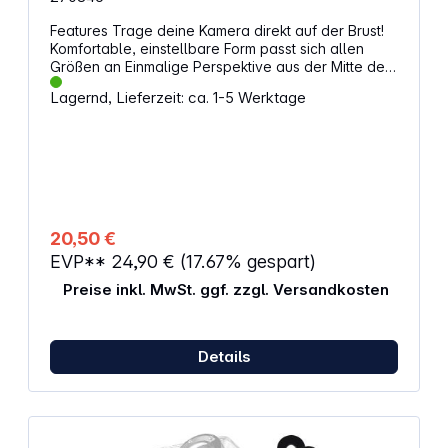
Features Trage deine Kamera direkt auf der Brust!
Komfortable, einstellbare Form passt sich allen
Größen an Einmalige Perspektive aus der Mitte des
Körpers Mehr Körperbewegungen in Kamera-
Lagernd, Lieferzeit: ca. 1-5 Werktage
Reichweite Perfekte Halterung fürs Skifahren,
Kayak, Fahrrad, Motorcross fahren und viele
andere Sportarten (Keine Kamera im Lieferumfang
enthalten)
20,50 €
EVP**
24,90 €
(17.67% gespart)
Preise inkl. MwSt. ggf. zzgl. Versandkosten
Details