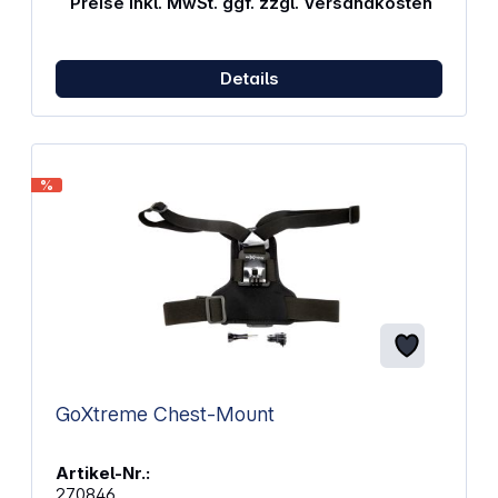
Preise inkl. MwSt. ggf. zzgl. Versandkosten
Ausziehbar Länge: 25 - 90 cm Montage: 1/4"
Kugelkopf: 90° drehbar
Details
%
GoXtreme Chest-Mount
Artikel-Nr.:
270846