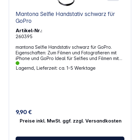
Mantona Selfie Handstativ schwarz für
GoPro
Artikel-Nr.:
260395
mantona Selfie Handstativ schwarz für GoPro.
Eigenschaften: Zum Filmen und Fotografieren mit
iPhone und GoPro Ideal für Selfies und Filmen mit
mehr Entfernung zum Motiv Flexible Arretierung des
Lagernd, Lieferzeit: ca. 1-5 Werktage
Stativkopfes Stufenloser Längenauszug
Smartphone-Adapter für alle gängigen
Smartphones mit Gummierung für sicheren Halt
GoPro Adapter mit ¼ Zoll Gewinde zum Anbringen
direkt am Stativ Handschlaufe zur zusätzlichen
Sicherung des Handstativs
9,90 €
Preise inkl. MwSt. ggf. zzgl. Versandkosten