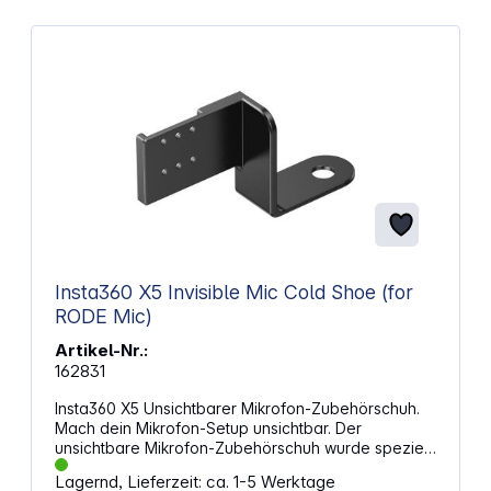
Insta360 X5 Invisible Mic Cold Shoe (for
RODE Mic)
Artikel-Nr.:
162831
Insta360 X5 Unsichtbarer Mikrofon-Zubehörschuh.
Mach dein Mikrofon-Setup unsichtbar. Der
unsichtbare Mikrofon-Zubehörschuh wurde speziell
für RØDE Wireless GO/GO II/Me/Pro entwickelt.
Lagernd, Lieferzeit: ca. 1-5 Werktage
Einfache IntegrationVerwende ihn mit einem