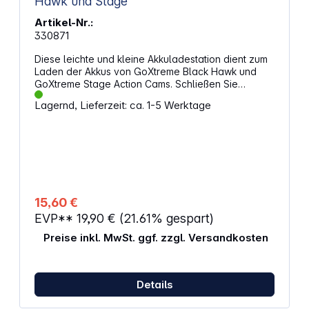
Hawk und Stage
Artikel-Nr.:
330871
Diese leichte und kleine Akkuladestation dient zum
Laden der Akkus von GoXtreme Black Hawk und
GoXtreme Stage Action Cams. Schließen Sie
einfach Ihr vorhandenes Micro-USB-Ladegerät an
Lagernd, Lieferzeit: ca. 1-5 Werktage
und schon beginnt der Ladevorgang. Inklusive
Status-LED. Features: Eingangsspannung: 5,0 V DC
Eingangsstrom: max. 1,0 A
15,60 €
EVP**
19,90 €
(21.61% gespart)
Preise inkl. MwSt. ggf. zzgl. Versandkosten
Details