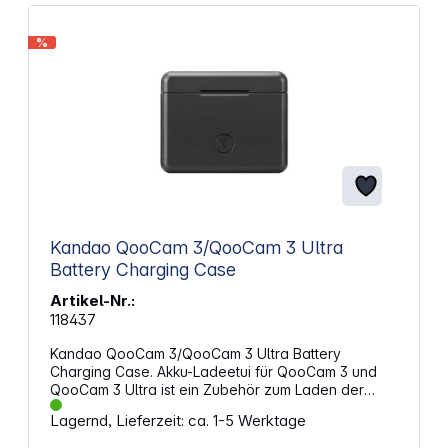
Halt für Mikrofone und Lampen
Schnellspannmechanismus für einfache
%
Befestigung Vertikal-Horizontal-Montage für
flexiblen Einsatz Geeignet für professionelle Foto-
und Videoaufnahmen Kompakte und stabile
Konstruktion Einfach zu transportieren und zu lagern
Abmessungen (BxHxT): 44,5 x 18 x 14,4 mm
Gewicht: 11,5 g
Kandao QooCam 3/QooCam 3 Ultra
Battery Charging Case
Artikel-Nr.:
118437
Kandao QooCam 3/QooCam 3 Ultra Battery
Charging Case. Akku-Ladeetui für QooCam 3 und
QooCam 3 Ultra ist ein Zubehör zum Laden der
Akkus für ActionCam Nutzer. Mit nur 110 g ist es sehr
Lagernd, Lieferzeit: ca. 1-5 Werktage
leicht und ideal für das Laden der Batterien auch
unterwegs. Eigenschaften: Akku-Ladeetui mit 2