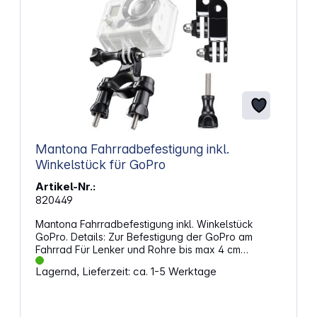
Mantona Fahrradbefestigung inkl.
Winkelstück für GoPro
Artikel-Nr.:
820449
Mantona Fahrradbefestigung inkl. Winkelstück
GoPro. Details: Zur Befestigung der GoPro am
Fahrrad Für Lenker und Rohre bis max 4 cm
Durchmesser Inklusive verstellbarem Winkelstück
Lagernd, Lieferzeit: ca. 1-5 Werktage
für die optimale Perspektive Einfache Montage
durch GoPro Schnellverschluss GoPro Kamera nicht
im Lieferumfang enthalten Die mantona
Fahrradbefestigung können Sie ganz einfach z.B.