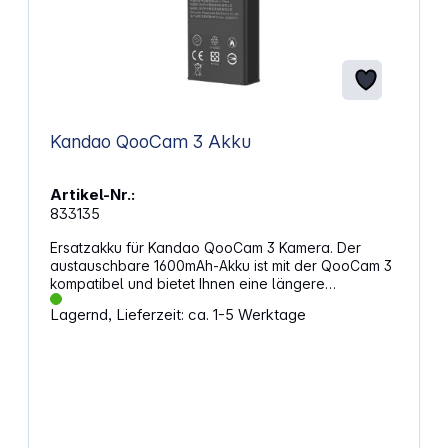
Kandao QooCam 3 Akku
Artikel-Nr.:
833135
Ersatzakku für Kandao QooCam 3 Kamera. Der
austauschbare 1600mAh-Akku ist mit der QooCam 3
kompatibel und bietet Ihnen eine längere
Energieversorgung. Nehmen Sie länger auf einer
Lagernd, Lieferzeit: ca. 1-5 Werktage
einzigen Ladung auf und tauschen Sie die Batterien
einfach aus, um noch länger zu filmen.
Eigenschaften: Für Kandao QooCam 3
Nennspannung: 3,85 V Kapazität: 1600 mAh, 6,16 Wh
Ladespannung: 4,4 V