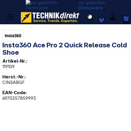
zur geprüften
Demoware
Insta360 Ace Pro 2 Quick Release Cold
Shoe
Artikel-Nr.:
119109
Herst.-Nr.:
CINSABGF
EAN-Code:
6970357859993
Bildergalerie überspringen