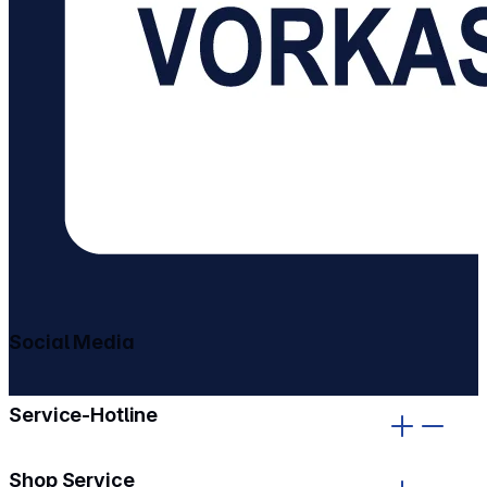
Social Media
gehe zu facebook
gehe zu instagram
Service-Hotline
Shop Service