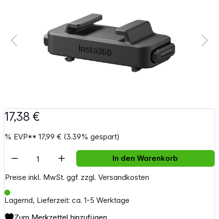
17,38 €
%
EVP**
17,99 €
(3.39% gespart)
Artikel Anzahl: Gib den gewünschten Wert e
In den Warenkorb
Preise inkl. MwSt. ggf. zzgl. Versandkosten
Lagernd, Lieferzeit: ca. 1-5 Werktage
Zum Merkzettel hinzufügen