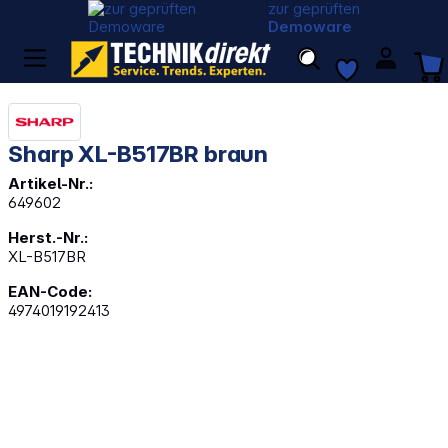
zur geprüften
Demoware
Sharp XL-B517BR braun
Artikel-Nr.:
649602
Herst.-Nr.:
XL-B517BR
EAN-Code:
4974019192413
Bildergalerie überspringen