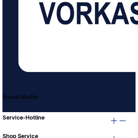
Social Media
gehe zu facebook
gehe zu instagram
Service-Hotline
Shop Service