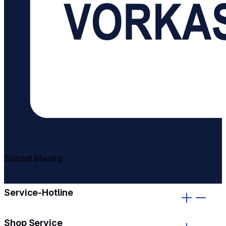
Social Media
gehe zu facebook
gehe zu instagram
Service-Hotline
Shop Service