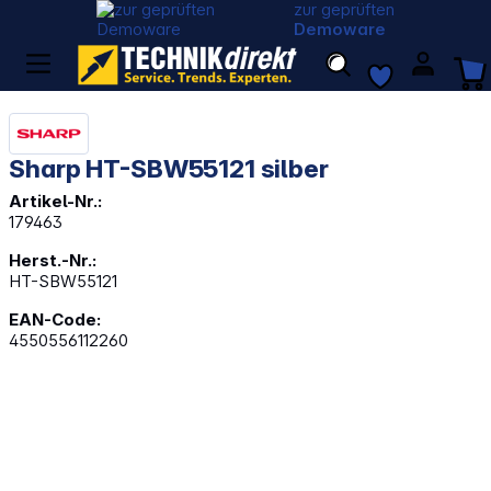
zur geprüften
Demoware
Sharp HT-SBW55121 silber
Artikel-Nr.:
179463
Herst.-Nr.:
HT-SBW55121
EAN-Code:
4550556112260
Bildergalerie überspringen