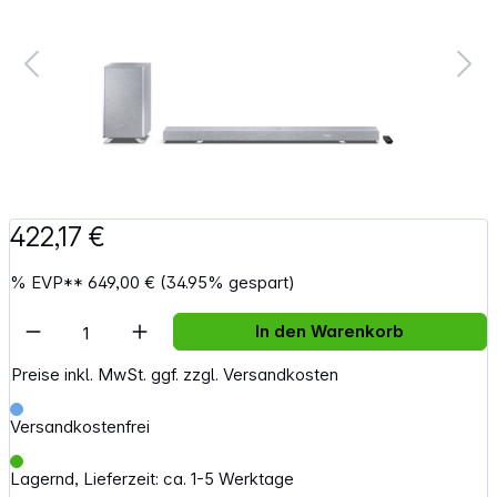
422,17 €
%
EVP**
649,00 €
(34.95% gespart)
Artikel Anzahl: Gib den gewünschten Wert e
In den Warenkorb
Preise inkl. MwSt. ggf. zzgl. Versandkosten
Versandkostenfrei
Lagernd, Lieferzeit: ca. 1-5 Werktage