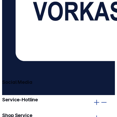
Social Media
gehe zu facebook
gehe zu instagram
Service-Hotline
Shop Service