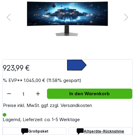
923,99 €
%
EVP**
1.045,00 €
(11.58% gespart)
Artikel Anzahl: Gib den gewünschten Wert e
In den Warenkorb
Preise inkl. MwSt. ggf. zzgl. Versandkosten
Lagernd, Lieferzeit: ca. 1-5 Werktage
Großpaket
Altgeräte-Rücknahme