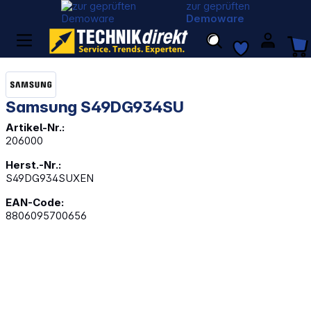
zur geprüften
Demoware
Samsung S49DG934SU
Artikel-Nr.:
206000
Herst.-Nr.:
S49DG934SUXEN
EAN-Code:
8806095700656
Bildergalerie überspringen