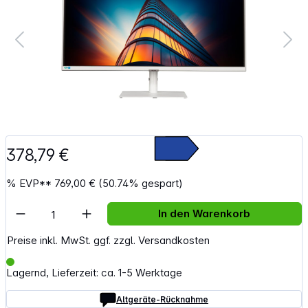
378,79 €
%
EVP**
769,00 €
(50.74% gespart)
Artikel Anzahl: Gib den gewünschten Wert e
In den Warenkorb
Preise inkl. MwSt. ggf. zzgl. Versandkosten
Lagernd, Lieferzeit: ca. 1-5 Werktage
Altgeräte-Rücknahme