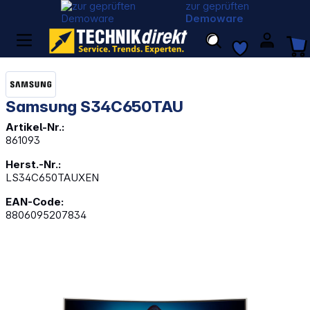
zur geprüften
Demoware
Samsung S34C650TAU
Artikel-Nr.:
861093
Herst.-Nr.:
LS34C650TAUXEN
EAN-Code:
8806095207834
Bildergalerie überspringen