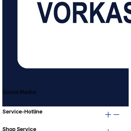
Social Media
gehe zu facebook
gehe zu instagram
Service-Hotline
Shop Service