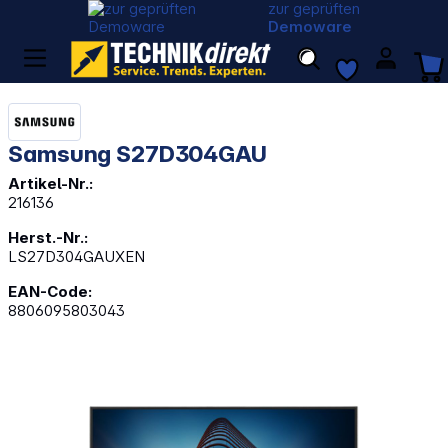
zur geprüften
Demoware
Samsung S27D304GAU
Artikel-Nr.:
216136
Herst.-Nr.:
LS27D304GAUXEN
EAN-Code:
8806095803043
Bildergalerie überspringen