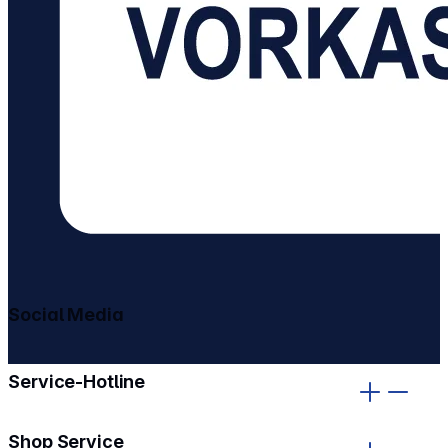
Social Media
gehe zu facebook
gehe zu instagram
Service-Hotline
Shop Service