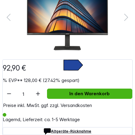
92,90 €
%
EVP**
128,00 €
(27.42% gespart)
Artikel Anzahl: Gib den gewünschten Wert e
In den Warenkorb
Preise inkl. MwSt. ggf. zzgl. Versandkosten
Lagernd, Lieferzeit: ca. 1-5 Werktage
Altgeräte-Rücknahme