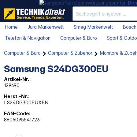
zur geprüften
De
Home
Jura Markenwelt
Smeg Markenwelt
Bosch
Telefon & Navigation
Computer & Büro
Sport & Outdo
Computer & Büro
Computer & Zubehör
Monitore & Zube
Samsung S24DG300EU
Artikel-Nr.:
129490
Herst.-Nr.:
LS24DG300EUXEN
EAN-Code:
8806095541723