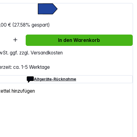
€
,00 €
(27.58% gespart)
Anzahl: Gib den gewünschten Wert ein ode
In den Warenkorb
MwSt. ggf. zzgl. Versandkosten
erzeit: ca. 1-5 Werktage
Altgeräte-Rücknahme
ttel hinzufügen