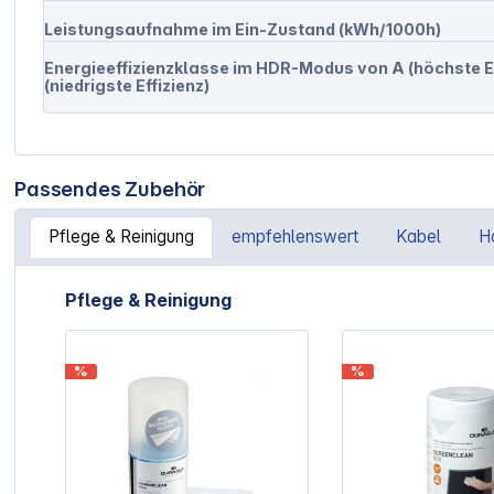
Leistungsaufnahme im Ein-Zustand (kWh/1000h)
Energieeffizienzklasse im HDR-Modus von A (höchste Eff
(niedrigste Effizienz)
Passendes Zubehör
Pflege & Reinigung
empfehlenswert
Kabel
H
Artikelgalerie überspringen
Pflege & Reinigung
%
%