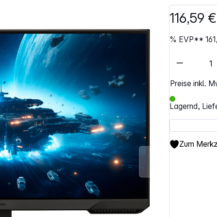
116,59 
%
EVP**
161
Artikel 
Preise inkl. 
Lagernd, Lief
Zum Merkze