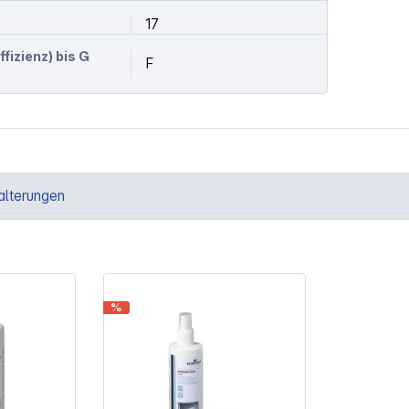
17
izienz) bis G
F
alterungen
%