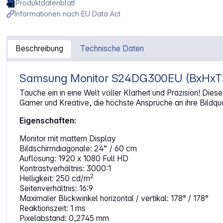
Produktdatenblatt
Informationen nach EU Data Act
Beschreibung
Technische Daten
Samsung Monitor S24DG300EU (BxHxT: 5
Artikelinformationen "Samsung S24DG300EU"
Tauche ein in eine Welt voller Klarheit und Präzision! Die
Gamer und Kreative, die höchste Ansprüche an ihre Bildqual
Eigenschaften:
Monitor mit mattem Display
Bildschirmdiagonale: 24“ / 60 cm
Auflösung: 1920 x 1080 Full HD
Kontrastverhältnis: 3000:1
2
Helligkeit: 250 cd/m
Seitenverhältnis: 16:9
Maximaler Blickwinkel horizontal / vertikal: 178° / 178°
Reaktionszeit: 1 ms
Pixelabstand: 0,2745 mm