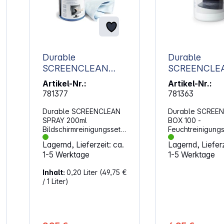
Durable
Durable
SCREENCLEAN
SCREENCLE
SPRAY 200ml
BOX 100
Artikel-Nr.:
Artikel-Nr.:
Bildschirmreinigungs
Feuchtreinig
781377
781363
set 582300
her 573602
Durable SCREENCLEAN
Durable SCREE
SPRAY 200ml
BOX 100 -
Bildschirmreinigungsset
Feuchtreinigung
(582300).
(573602). Feuch
Lagernd, Lieferzeit: ca.
Lagernd, Lieferz
Reinigungsspray für
Reinigungstücher
1-5 Werktage
1-5 Werktage
Bildschirme von
Bildschirme von
Computern, Laptops,
Computern, Lapt
Inhalt:
0,20 Liter
(49,75 €
Tablets, Smartphones
Tablets, Smartp
/ 1 Liter)
und Navigationsgeräten
und Navigations
Auch geeignet für die
Auch geeignet fü
Reinigung von
Reinigung von
Glasflächen von z.B.
Glasflächen von 
Kopierern und Scannern
Kopierern und S