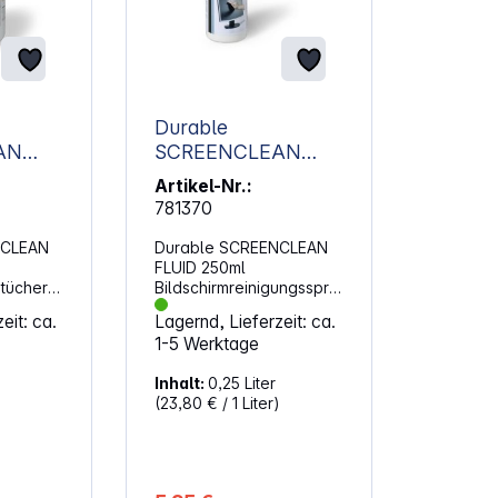
Durable
AN
SCREENCLEAN
FLUID 250ml
Artikel-Nr.:
ungstüc
Bildschirmreinigungs
781370
spray 578219
NCLEAN
Durable SCREENCLEAN
FLUID 250ml
stücher
Bildschirmreinigungsspra
te
y (578219). Pumpspray
eit: ca.
Lagernd, Lieferzeit: ca.
 für
für die streifenfreie
1-5 Werktage
Bildschirmreinigung
ops,
Reinigungsspray für
Inhalt:
0,25 Liter
hones
Bildschirme von
(23,80 € / 1 Liter)
geräten
Computern, Laptops,
r die
Tablets, Smartphones
und Navigationsgeräten
z.B.
Auch geeignet für die
cannern
Reinigung von