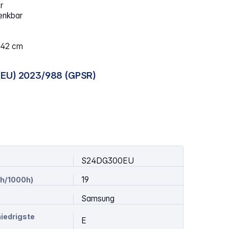
r
wenkbar
3,42 cm
(EU) 2023/988 (GPSR)
S24DG300EU
19
h/1000h)
Samsung
niedrigste
E