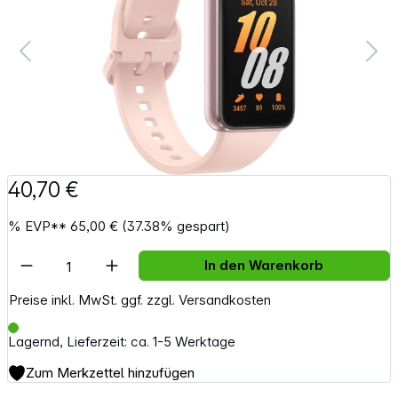
40,70 €
%
EVP**
65,00 €
(37.38% gespart)
Artikel Anzahl: Gib den gewünschten Wert e
In den Warenkorb
Preise inkl. MwSt. ggf. zzgl. Versandkosten
Lagernd, Lieferzeit: ca. 1-5 Werktage
Zum Merkzettel hinzufügen