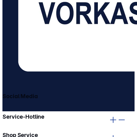
Social Media
gehe zu facebook
gehe zu instagram
Service-Hotline
Shop Service